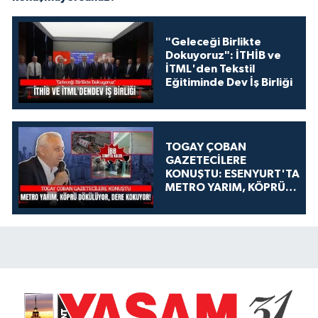
"Geleceği Birlikte
Dokuyoruz": İTHİB ve
İTML'den Tekstil
Eğitiminde Dev İş Birliği
TOGAY ÇOBAN
GAZETECİLERE
KONUŞTU: ESENYURT'TA
METRO YARIM, KÖPRÜ
DÖKÜLÜYOR, DERE
KOKUYOR!