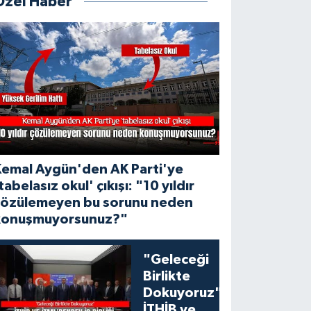
Özel Haber
Kemal Aygün'den AK Parti'ye
tabelasız okul' çıkışı: "10 yıldır
çözülemeyen bu sorunu neden
konuşmuyorsunuz?"
"Geleceği
Birlikte
Dokuyoruz":
İTHİB ve