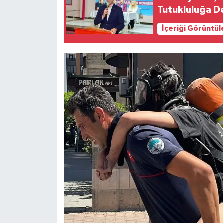
Tutukluluğa 
İçeriği Görüntül