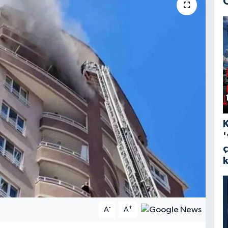
'
-
+
A
A