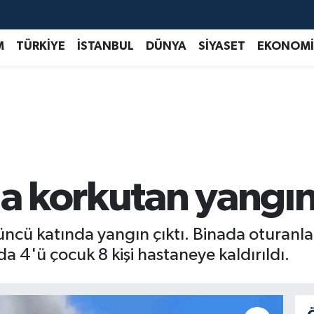
M
TÜRKİYE
İSTANBUL
DÜNYA
SİYASET
EKONOMİ
da korkutan yangı
üncü katında yangın çıktı. Binada oturanlar 
 4'ü çocuk 8 kişi hastaneye kaldırıldı.