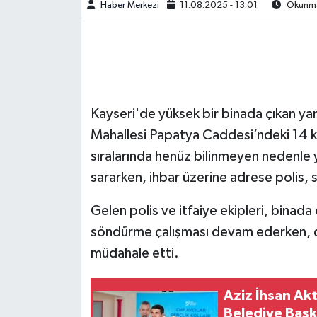
Haber Merkezi
11.08.2025 - 13:01
Okunma 
Kayseri'de yüksek bir binada çıkan ya
Mahallesi Papatya Caddesi’ndeki 14 ka
sıralarında henüz bilinmeyen nedenle y
sararken, ihbar üzerine adrese polis, sa
Gelen polis ve itfaiye ekipleri, binada
söndürme çalışması devam ederken, du
müdahale etti.
Aziz İhsan Akt
Belediye Başk