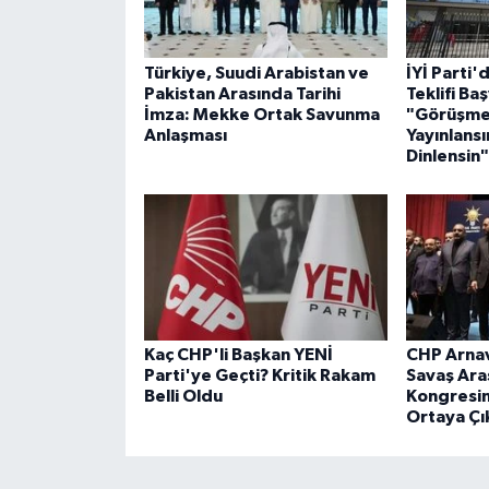
Türkiye, Suudi Arabistan ve
İYİ Parti
Pakistan Arasında Tarihi
Teklifi Ba
İmza: Mekke Ortak Savunma
"Görüşmel
Anlaşması
Yayınlansın
Dinlensin"
Kaç CHP'li Başkan YENİ
CHP Arnav
Parti'ye Geçti? Kritik Rakam
Savaş Aras
Belli Oldu
Kongresin
Ortaya Çı