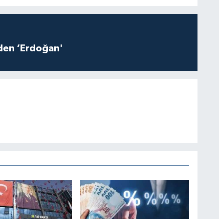
iden ‘Erdoğan'