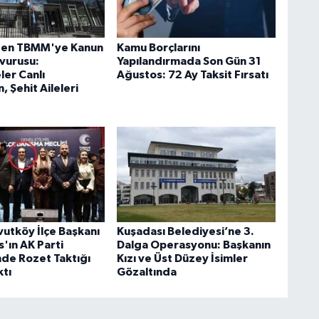
'den TBMM'ye Kanun
Kamu Borçlarını
şvurusu:
Yapılandırmada Son Gün 31
er Canlı
Ağustos: 72 Ay Taksit Fırsatı
, Şehit Aileleri
utköy İlçe Başkanı
Kuşadası Belediyesi’ne 3.
'ın AK Parti
Dalga Operasyonu: Başkanın
de Rozet Taktığı
Kızı ve Üst Düzey İsimler
ktı
Gözaltında