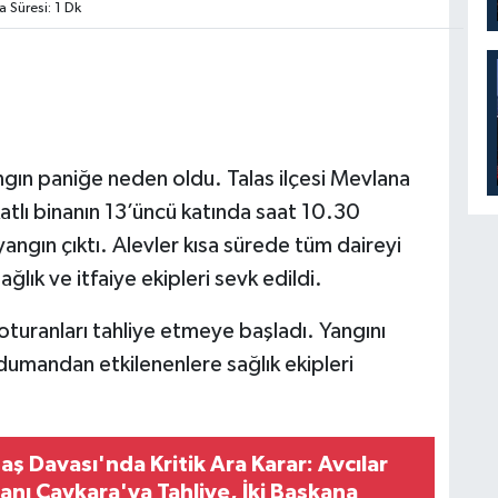
Süresi: 1 Dk
ngın paniğe neden oldu. Talas ilçesi Mevlana
tlı binanın 13’üncü katında saat 10.30
angın çıktı. Alevler kısa sürede tüm daireyi
ğlık ve itfaiye ekipleri sevk edildi.
 oturanları tahliye etmeye başladı. Yangını
mandan etkilenenlere sağlık ekipleri
aş Davası'nda Kritik Ara Karar: Avcılar
anı Çaykara'ya Tahliye, İki Başkana