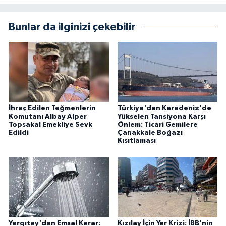
Bunlar da ilginizi çekebilir
İhraç Edilen Teğmenlerin
Türkiye'den Karadeniz'de
Komutanı Albay Alper
Yükselen Tansiyona Karşı
Topsakal Emekliye Sevk
Önlem: Ticari Gemilere
Edildi
Çanakkale Boğazı
Kısıtlaması
Yargıtay'dan Emsal Karar:
Kızılay İçin Yer Krizi: İBB'nin