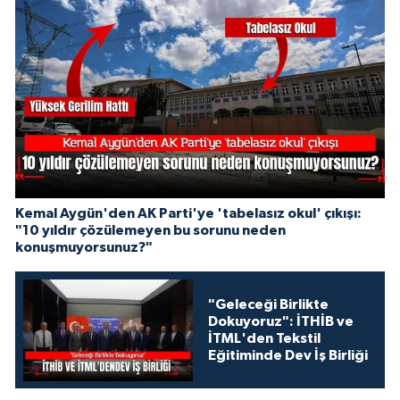
Kemal Aygün'den AK Parti'ye 'tabelasız okul' çıkışı:
"10 yıldır çözülemeyen bu sorunu neden
konuşmuyorsunuz?"
"Geleceği Birlikte
Dokuyoruz": İTHİB ve
İTML'den Tekstil
Eğitiminde Dev İş Birliği