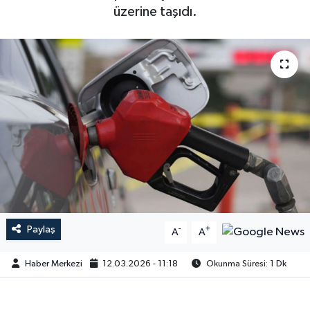
üzerine taşıdı.
Paylaş
-
+
A
A
Haber Merkezi
12.03.2026 - 11:18
Okunma Süresi: 1 Dk