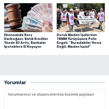
Ekonomide Borç
Doruk Maden İşçilerinin
Darboğazı: Batık Krediler
TBMM Yürüyüşüne Polis
Yüzde 83 Arttı, Bankalar
Engeli: "Buradakiler Hırsız
İpoteklere El Koyuyor
Değil, Maden İşçisi!"
Yorumlar