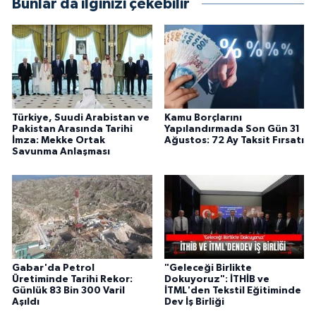
Bunlar da ilginizi çekebilir
Türkiye, Suudi Arabistan ve
Kamu Borçlarını
Pakistan Arasında Tarihi
Yapılandırmada Son Gün 31
İmza: Mekke Ortak
Ağustos: 72 Ay Taksit Fırsatı
Savunma Anlaşması
Gabar'da Petrol
"Geleceği Birlikte
Üretiminde Tarihi Rekor:
Dokuyoruz": İTHİB ve
Günlük 83 Bin 300 Varil
İTML'den Tekstil Eğitiminde
Aşıldı
Dev İş Birliği