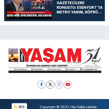
GAZETECİLERE
KONUŞTU: ESENYURT'TA
METRO YARIM, KÖPRÜ
DÖKÜLÜYOR, DERE
KOKUYOR!
RSS
Copyright © 2023. Her hakkı saklıdır.