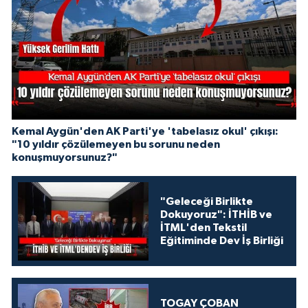
Kemal Aygün'den AK Parti'ye 'tabelasız okul' çıkışı:
"10 yıldır çözülemeyen bu sorunu neden
konuşmuyorsunuz?"
"Geleceği Birlikte
Dokuyoruz": İTHİB ve
İTML'den Tekstil
Eğitiminde Dev İş Birliği
TOGAY ÇOBAN