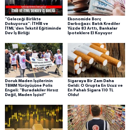
"Geleceği Birlikte
Ekonomide Borç
Dokuyoruz": İTHİB ve
Darboğazı: Batık Krediler
İTML'den Tekstil Eğitiminde
Yüzde 83 Arttı, Bankalar
Dev İş Birliği
İpoteklere El Koyuyor
Doruk Maden İşçilerinin
Sigaraya Bir Zam Daha
TBMM Yürüyüşüne Polis
Geldi: O Grupta En Ucuz ve
Engeli: "Buradakiler Hırsız
En Pahalı Sigara 110 TL
Değil, Maden İşçisi!"
Oldu!