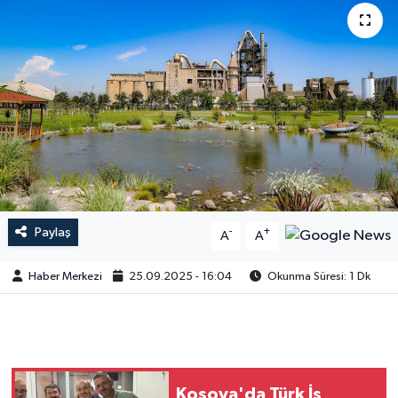
Paylaş
-
+
A
A
Haber Merkezi
25.09.2025 - 16:04
Okunma Süresi: 1 Dk
Kosova'da Türk İş