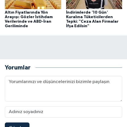
Altın Fiyatlarında Yön
İndirimlerde '10 Gün'
Arayışı: Gözler İstihdam
Kuralına Tüketicilerden
Verilerinde ve ABD-İran
Tepki: "Ceza Alan Firmalar
Geriliminde
İfşa Edilsin"
Yorumlar