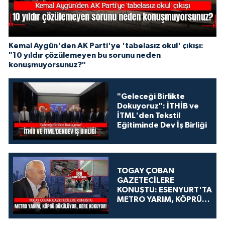
Kemal Aygün'den AK Parti'ye 'tabelasız okul' çıkışı:
"10 yıldır çözülemeyen bu sorunu neden
konuşmuyorsunuz?"
"Geleceği Birlikte
Dokuyoruz": İTHİB ve
İTML'den Tekstil
Eğitiminde Dev İş Birliği
TOGAY ÇOBAN
GAZETECİLERE
KONUŞTU: ESENYURT'TA
METRO YARIM, KÖPRÜ
DÖKÜLÜYOR, DERE
KOKUYOR!