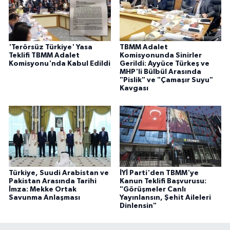
'Terörsüz Türkiye' Yasa
TBMM Adalet
Teklifi TBMM Adalet
Komisyonunda Sinirler
Komisyonu'nda Kabul Edildi
Gerildi: Ayyüce Türkeş ve
MHP'li Bülbül Arasında
"Pislik" ve "Çamaşır Suyu"
Kavgası
Türkiye, Suudi Arabistan ve
İYİ Parti'den TBMM'ye
Pakistan Arasında Tarihi
Kanun Teklifi Başvurusu:
İmza: Mekke Ortak
"Görüşmeler Canlı
Savunma Anlaşması
Yayınlansın, Şehit Aileleri
Dinlensin"