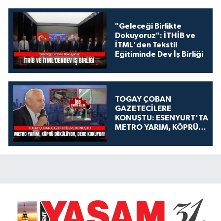
"Geleceği Birlikte
Dokuyoruz": İTHİB ve
İTML'den Tekstil
Eğitiminde Dev İş Birliği
TOGAY ÇOBAN
GAZETECİLERE
KONUŞTU: ESENYURT'TA
METRO YARIM, KÖPRÜ
DÖKÜLÜYOR, DERE
KOKUYOR!