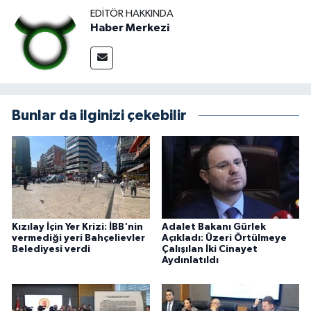
EDITÖR HAKKINDA
Haber Merkezi
Bunlar da ilginizi çekebilir
Kızılay İçin Yer Krizi: İBB'nin
Adalet Bakanı Gürlek
vermediği yeri Bahçelievler
Açıkladı: Üzeri Örtülmeye
Belediyesi verdi
Çalışılan İki Cinayet
Aydınlatıldı