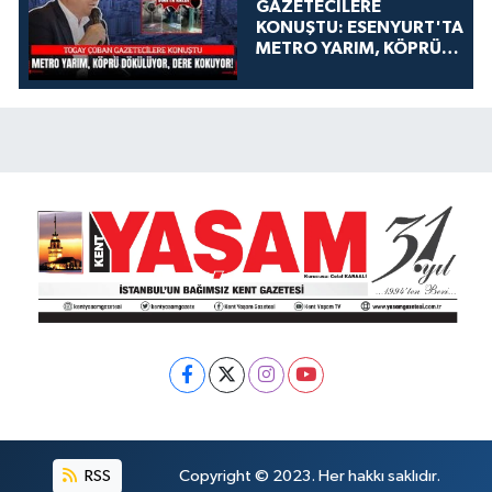
GAZETECİLERE
KONUŞTU: ESENYURT'TA
METRO YARIM, KÖPRÜ
DÖKÜLÜYOR, DERE
KOKUYOR!
RSS
Copyright © 2023. Her hakkı saklıdır.