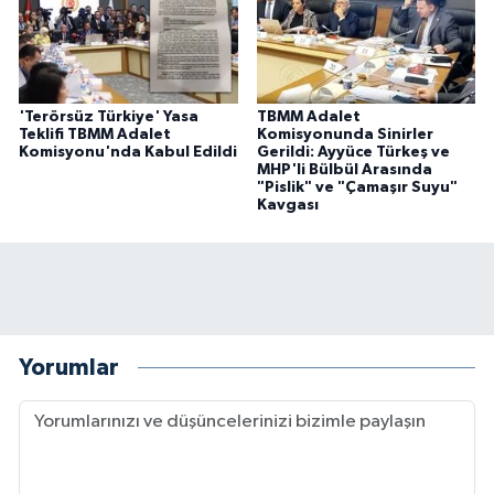
'Terörsüz Türkiye' Yasa
TBMM Adalet
Teklifi TBMM Adalet
Komisyonunda Sinirler
Komisyonu'nda Kabul Edildi
Gerildi: Ayyüce Türkeş ve
MHP'li Bülbül Arasında
"Pislik" ve "Çamaşır Suyu"
Kavgası
Yorumlar