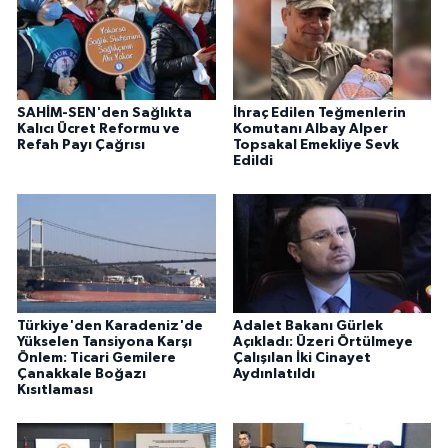
SAHİM-SEN'den Sağlıkta
İhraç Edilen Teğmenlerin
Kalıcı Ücret Reformu ve
Komutanı Albay Alper
Refah Payı Çağrısı
Topsakal Emekliye Sevk
Edildi
Türkiye'den Karadeniz'de
Adalet Bakanı Gürlek
Yükselen Tansiyona Karşı
Açıkladı: Üzeri Örtülmeye
Önlem: Ticari Gemilere
Çalışılan İki Cinayet
Çanakkale Boğazı
Aydınlatıldı
Kısıtlaması