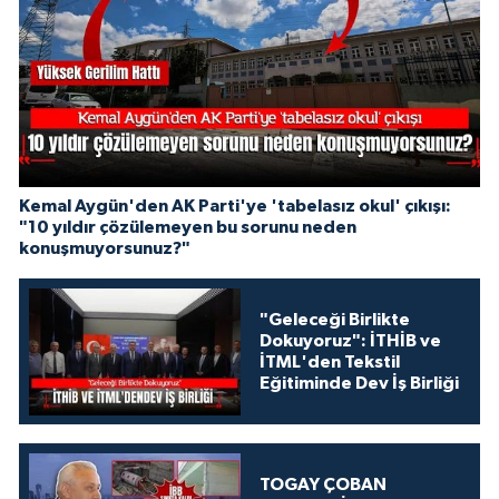
Kemal Aygün'den AK Parti'ye 'tabelasız okul' çıkışı:
"10 yıldır çözülemeyen bu sorunu neden
konuşmuyorsunuz?"
"Geleceği Birlikte
Dokuyoruz": İTHİB ve
İTML'den Tekstil
Eğitiminde Dev İş Birliği
TOGAY ÇOBAN