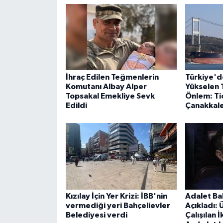
İhraç Edilen Teğmenlerin
Türkiye'd
Komutanı Albay Alper
Yükselen 
Topsakal Emekliye Sevk
Önlem: Ti
Edildi
Çanakkale
Kızılay İçin Yer Krizi: İBB'nin
Adalet Ba
vermediği yeri Bahçelievler
Açıkladı:
Belediyesi verdi
Çalışılan İ