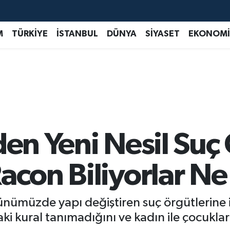
M
TÜRKİYE
İSTANBUL
DÜNYA
SİYASET
EKONOMİ
den Yeni Nesil Suç
acon Biliyorlar Ne
ünümüzde yapı değiştiren suç örgütlerine ili
aki kural tanımadığını ve kadın ile çocuklar