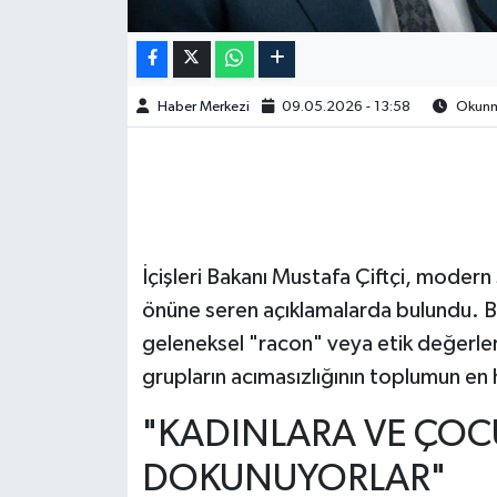
Haber Merkezi
09.05.2026 - 13:58
Okunma
İçişleri Bakanı Mustafa Çiftçi, moder
önüne seren açıklamalarda bulundu. Bak
geleneksel "racon" veya etik değerl
grupların acımasızlığının toplumun en 
"KADINLARA VE ÇOC
DOKUNUYORLAR"