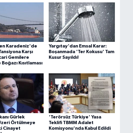
en Karadeniz'de
Yargıtay'dan Emsal Karar:
Tansiyona Karşı
Boşanmada 'Ter Kokusu' Tam
cari Gemilere
Kusur Sayıldı!
 Boğazı Kısıtlaması
kanı Gürlek
'Terörsüz Türkiye' Yasa
 Üzeri Örtülmeye
Teklifi TBMM Adalet
ki Cinayet
Komisyonu'nda Kabul Edildi