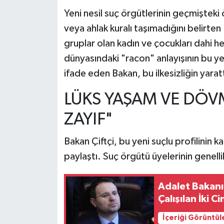
Yeni nesil suç örgütlerinin geçmişteki ö
veya ahlak kuralı taşımadığını belirten
gruplar olan kadın ve çocukları dahi h
dünyasındaki "racon" anlayışının bu yen
ifade eden Bakan, bu ilkesizliğin yarattı
LÜKS YAŞAM VE DÖVM
ZAYIF"
Bakan Çiftçi, bu yeni suçlu profilinin ka
paylaştı. Suç örgütü üyelerinin genellikl
Adalet Bakanı
Çalışılan İki C
İçeriği Görüntül