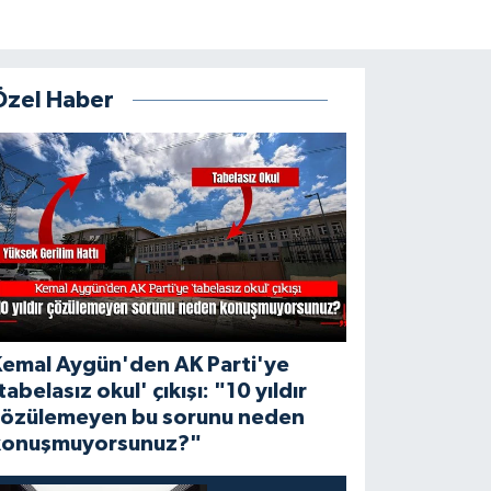
Özel Haber
Kemal Aygün'den AK Parti'ye
tabelasız okul' çıkışı: "10 yıldır
çözülemeyen bu sorunu neden
konuşmuyorsunuz?"