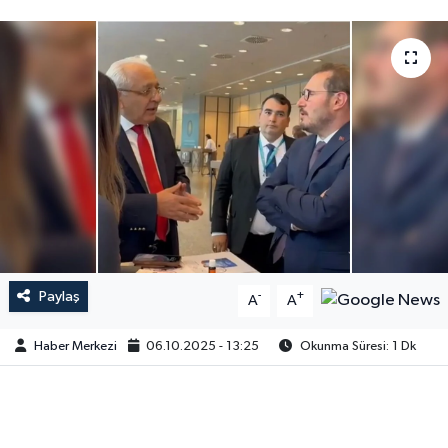
Paylaş
-
+
A
A
Haber Merkezi
06.10.2025 - 13:25
Okunma Süresi: 1 Dk