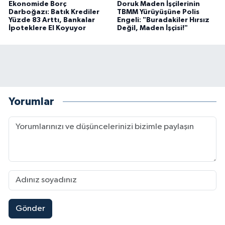
Ekonomide Borç
Doruk Maden İşçilerinin
Darboğazı: Batık Krediler
TBMM Yürüyüşüne Polis
Yüzde 83 Arttı, Bankalar
Engeli: "Buradakiler Hırsız
İpoteklere El Koyuyor
Değil, Maden İşçisi!"
Yorumlar
Gönder