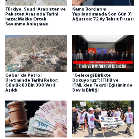
Türkiye, Suudi Arabistan ve
Kamu Borçlarını
Pakistan Arasında Tarihi
Yapılandırmada Son Gün 31
İmza: Mekke Ortak
Ağustos: 72 Ay Taksit Fırsatı
Savunma Anlaşması
Gabar'da Petrol
"Geleceği Birlikte
Üretiminde Tarihi Rekor:
Dokuyoruz": İTHİB ve
Günlük 83 Bin 300 Varil
İTML'den Tekstil Eğitiminde
Aşıldı
Dev İş Birliği