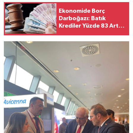
Ekonomide Borç
Darboğazı: Batık
Krediler Yüzde 83 Arttı,
Bankalar İpoteklere El
Koyuyor