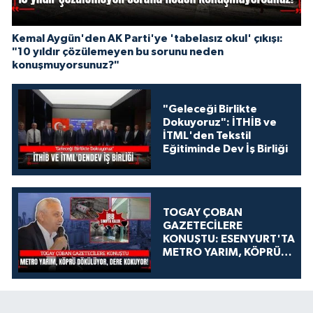
Kemal Aygün'den AK Parti'ye 'tabelasız okul' çıkışı:
"10 yıldır çözülemeyen bu sorunu neden
konuşmuyorsunuz?"
"Geleceği Birlikte
Dokuyoruz": İTHİB ve
İTML'den Tekstil
Eğitiminde Dev İş Birliği
TOGAY ÇOBAN
GAZETECİLERE
KONUŞTU: ESENYURT'TA
METRO YARIM, KÖPRÜ
DÖKÜLÜYOR, DERE
KOKUYOR!