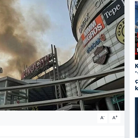
'
-
+
A
A