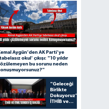
Kemal Aygün'den AK Parti'ye
tabelasız okul' çıkışı: "10 yıldır
çözülemeyen bu sorunu neden
konuşmuyorsunuz?"
"Geleceği
Birlikte
Dokuyoruz":
İTHİB ve
İTML'den