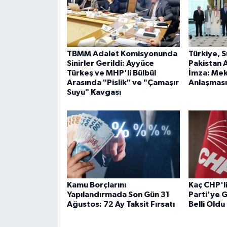
TBMM Adalet Komisyonunda
Türkiye, 
Sinirler Gerildi: Ayyüce
Pakistan A
Türkeş ve MHP'li Bülbül
İmza: Me
Arasında "Pislik" ve "Çamaşır
Anlaşması
Suyu" Kavgası
Kamu Borçlarını
Kaç CHP'l
Yapılandırmada Son Gün 31
Parti'ye G
Ağustos: 72 Ay Taksit Fırsatı
Belli Oldu