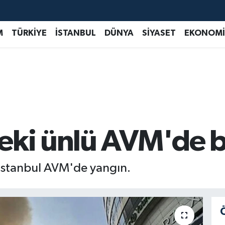
M
TÜRKİYE
İSTANBUL
DÜNYA
SİYASET
EKONOMİ
eki ünlü AVM'de 
 İstanbul AVM'de yangın.