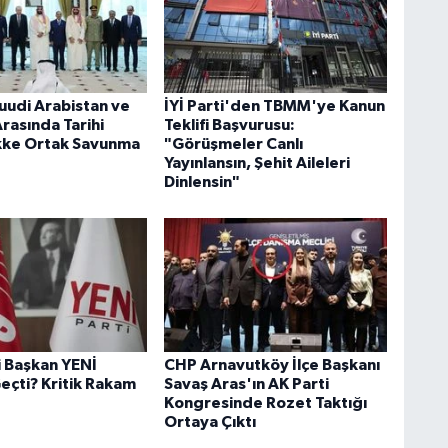
Suudi Arabistan ve
İYİ Parti'den TBMM'ye Kanun
rasında Tarihi
Teklifi Başvurusu:
kke Ortak Savunma
"Görüşmeler Canlı
Yayınlansın, Şehit Aileleri
Dinlensin"
i Başkan YENİ
CHP Arnavutköy İlçe Başkanı
eçti? Kritik Rakam
Savaş Aras'ın AK Parti
Kongresinde Rozet Taktığı
Ortaya Çıktı