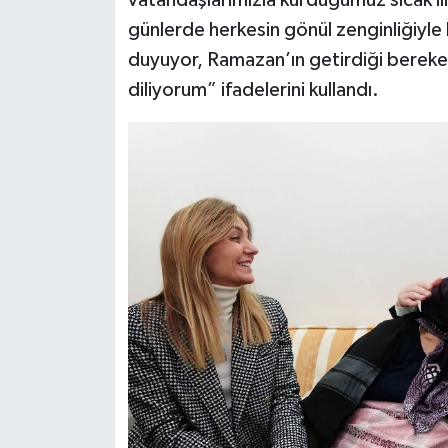
vatandaşlarımızla kurduğumuz sıcak iliş
günlerde herkesin gönül zenginliğiyle
duyuyor, Ramazan’ın getirdiği bereket
diliyorum” ifadelerini kullandı.