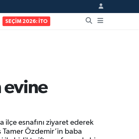
SEÇİM 2026: İTO
n evine
ilçe esnafını ziyaret ederek
vuş Tamer Özdemir’in baba