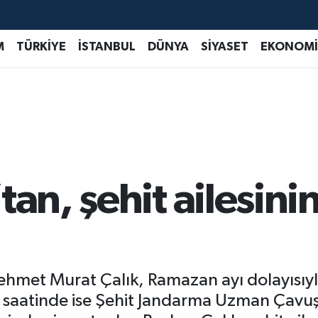
M
TÜRKİYE
İSTANBUL
DÜNYA
SİYASET
EKONOMİ
tan, şehit ailesini
hmet Murat Çalık, Ramazan ayı dolayısıyla 
İftar saatinde ise Şehit Jandarma Uzman Ça