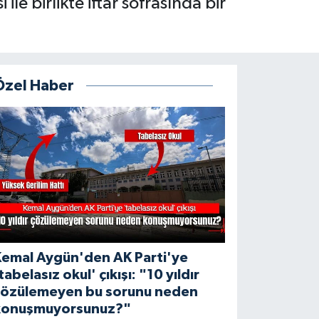
le birlikte iftar sofrasında bir
Özel Haber
Kemal Aygün'den AK Parti'ye
tabelasız okul' çıkışı: "10 yıldır
çözülemeyen bu sorunu neden
konuşmuyorsunuz?"