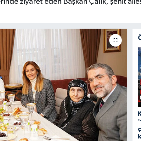
nde ziyaret eden Başkan Çalık, şehit ailesi i
'