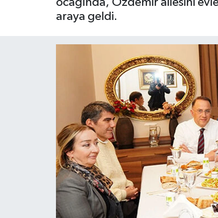
ocağında, Özdemir ailesini evleri
araya geldi.