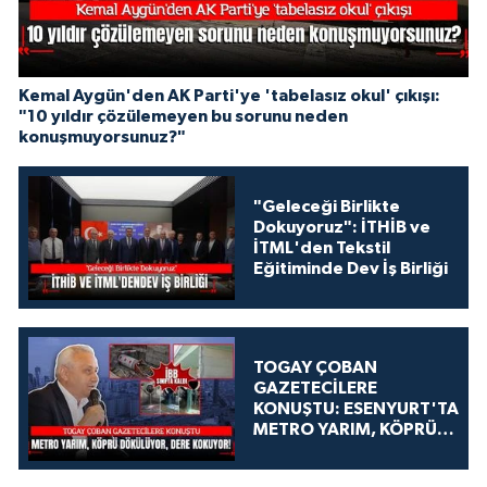
Kemal Aygün'den AK Parti'ye 'tabelasız okul' çıkışı:
"10 yıldır çözülemeyen bu sorunu neden
konuşmuyorsunuz?"
"Geleceği Birlikte
Dokuyoruz": İTHİB ve
İTML'den Tekstil
Eğitiminde Dev İş Birliği
TOGAY ÇOBAN
GAZETECİLERE
KONUŞTU: ESENYURT'TA
METRO YARIM, KÖPRÜ
DÖKÜLÜYOR, DERE
KOKUYOR!