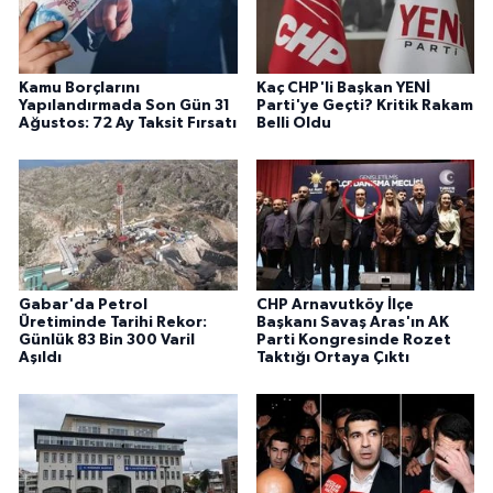
Kamu Borçlarını
Kaç CHP'li Başkan YENİ
Yapılandırmada Son Gün 31
Parti'ye Geçti? Kritik Rakam
Ağustos: 72 Ay Taksit Fırsatı
Belli Oldu
Gabar'da Petrol
CHP Arnavutköy İlçe
Üretiminde Tarihi Rekor:
Başkanı Savaş Aras'ın AK
Günlük 83 Bin 300 Varil
Parti Kongresinde Rozet
Aşıldı
Taktığı Ortaya Çıktı