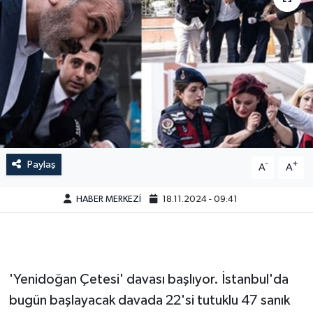
Paylaş
-
+
A
A
HABER MERKEZİ
18.11.2024 - 09:41
'Yenidoğan Çetesi' davası başlıyor. İstanbul'da
bugün başlayacak davada 22'si tutuklu 47 sanık