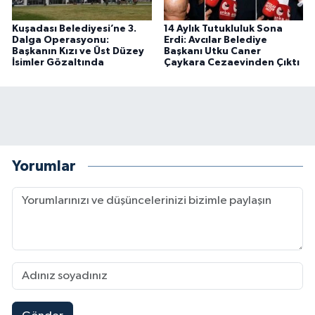
Kuşadası Belediyesi’ne 3.
14 Aylık Tutukluluk Sona
Dalga Operasyonu:
Erdi: Avcılar Belediye
Başkanın Kızı ve Üst Düzey
Başkanı Utku Caner
İsimler Gözaltında
Çaykara Cezaevinden Çıktı
Yorumlar