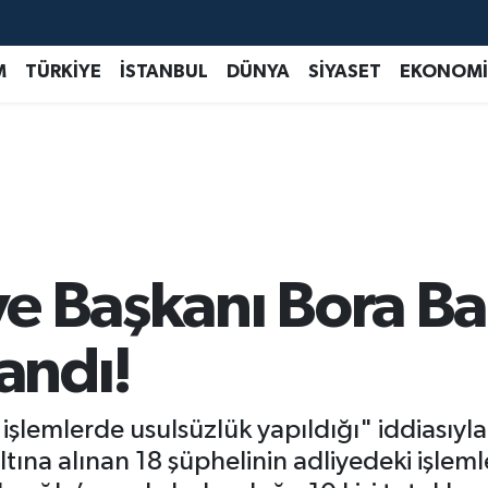
M
TÜRKİYE
İSTANBUL
DÜNYA
SİYASET
EKONOMİ
iye Başkanı Bora Ba
landı!
ve işlemlerde usulsüzlük yapıldığı" iddiası
ltına alınan 18 şüphelinin adliyedeki işlem