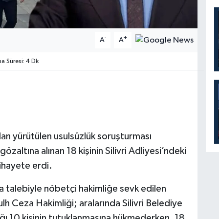
-
+
A
A
 Süresi: 4 Dk
ndan yürütülen usulsüzlük soruşturması
ltına alınan 18 kişinin Silivri Adliyesi’ndeki
ihayete erdi.
ma talebiyle nöbetçi hakimliğe sevk edilen
Sulh Ceza Hakimliği; aralarında Silivri Belediye
ığı 10 kişinin tutuklanmasına hükmederken, 18