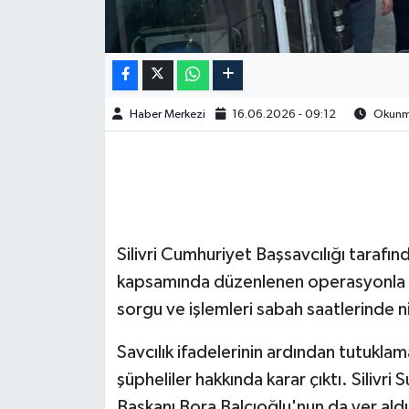
Haber Merkezi
16.06.2026 - 09:12
Okunma
Silivri Cumhuriyet Başsavcılığı tarafı
kapsamında düzenlenen operasyonla göza
sorgu ve işlemleri sabah saatlerinde n
Savcılık ifadelerinin ardından tutukla
şüpheliler hakkında karar çıktı. Silivri 
Başkanı Bora Balcıoğlu'nun da yer ald