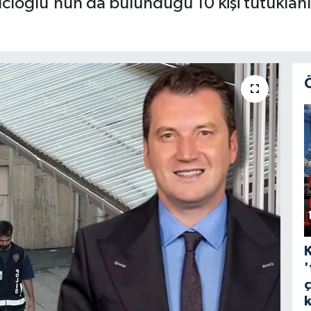
lcıoğlu’nun da bulunduğu 10 kişi tutuklanırk
'