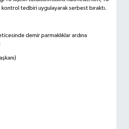
li kontrol tedbiri uygulayarak serbest bıraktı.
r
eticesinde demir parmaklıklar ardına
:
aşkanı)