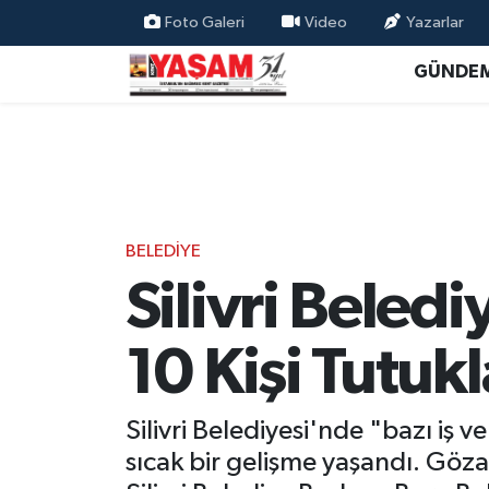
Foto Galeri
Video
Yazarlar
GÜNDE
BELEDİYE
Silivri Beled
10 Kişi Tutuk
Silivri Belediyesi'nde "bazı iş 
sıcak bir gelişme yaşandı. Göza