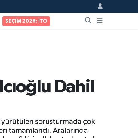
SEÇİM 2026: İTO
lcıoğlu Dahil
yla yürütülen soruşturmada çok
leri tamamlandı. Aralarında