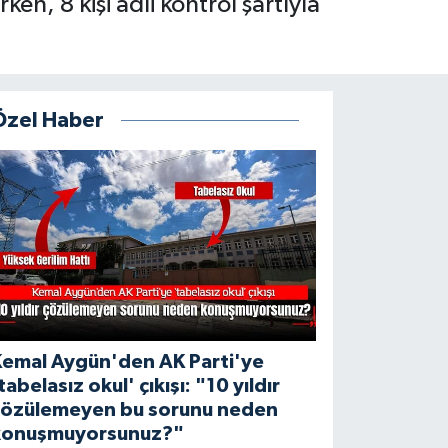
en, 8 kişi adli kontrol şartıyla
Özel Haber
Kemal Aygün'den AK Parti'ye
tabelasız okul' çıkışı: "10 yıldır
çözülemeyen bu sorunu neden
konuşmuyorsunuz?"