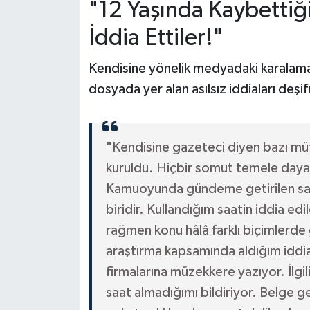
"12 Yaşında Kaybetti
İddia Ettiler!"
Kendisine yönelik medyadaki karalama
dosyada yer alan asılsız iddiaları deşif
"Kendisine gazeteci diyen bazı müf
kuruldu. Hiçbir somut temele dayan
Kamuoyunda gündeme getirilen saat
biridir. Kullandığım saatin iddia ed
rağmen konu hâlâ farklı biçimlerde 
araştırma kapsamında aldığım iddia 
firmalarına müzekkere yazıyor. İlgil
saat almadığımı bildiriyor. Belge g