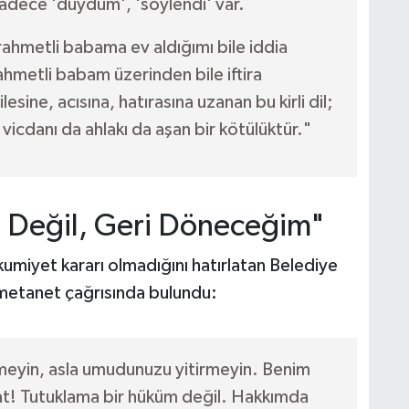
 sadece 'duydum', 'söylendi' var.
ahmetli babama ev aldığımı bile iddia
hmetli babam üzerinden bile iftira
sine, acısına, hatırasına uzanan bu kirli dil;
l, vicdanı da ahlakı da aşan bir kötülüktür."
 Değil, Geri Döneceğim"
umiyet kararı olmadığını hatırlatan Belediye
a metanet çağrısında bulundu:
zülmeyin, asla umudunuzu yitirmeyin. Benim
hat! Tutuklama bir hüküm değil. Hakkımda