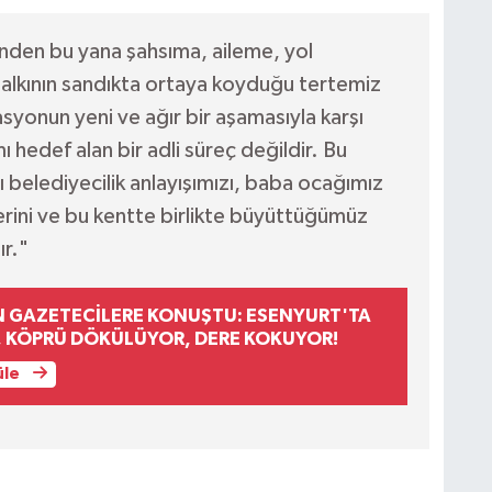
den bu yana şahsıma, aileme, yol
halkının sandıkta ortaya koyduğu tertemiz
asyonun yeni ve ağır bir aşamasıyla karşı
ı hedef alan bir adli süreç değildir. Bu
kçı belediyecilik anlayışımızı, baba ocağımız
erini ve bu kentte birlikte büyüttüğümüz
ır."
 GAZETECİLERE KONUŞTU: ESENYURT'TA
, KÖPRÜ DÖKÜLÜYOR, DERE KOKUYOR!
üle