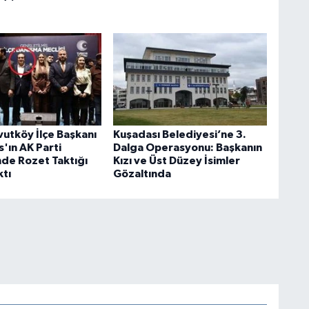
utköy İlçe Başkanı
Kuşadası Belediyesi’ne 3.
'ın AK Parti
Dalga Operasyonu: Başkanın
de Rozet Taktığı
Kızı ve Üst Düzey İsimler
ktı
Gözaltında