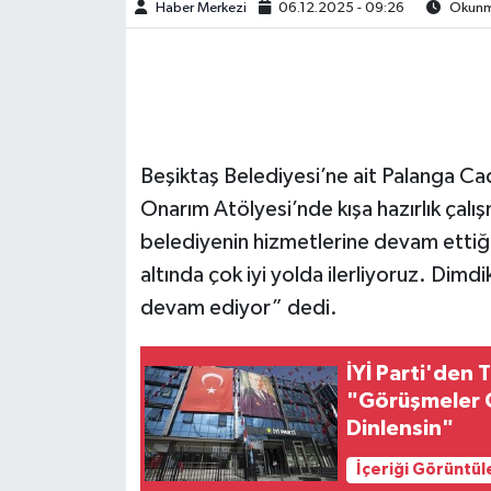
Haber Merkezi
06.12.2025 - 09:26
Okunma
Beşiktaş Belediyesi’ne ait Palanga Ca
Onarım Atölyesi’nde kışa hazırlık çalı
belediyenin hizmetlerine devam etti
altında çok iyi yolda ilerliyoruz. Dimd
devam ediyor” dedi.
İYİ Parti'den
"Görüşmeler Ca
Dinlensin"
İçeriği Görüntül