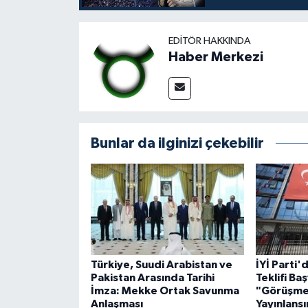
EDITÖR HAKKINDA
Haber Merkezi
Bunlar da ilginizi çekebilir
Türkiye, Suudi Arabistan ve
İYİ Parti
Pakistan Arasında Tarihi
Teklifi Ba
İmza: Mekke Ortak Savunma
"Görüşmel
Anlaşması
Yayınlansın