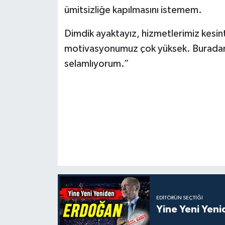
ümitsizliğe kapılmasını istemem.
Dimdik ayaktayız, hizmetlerimiz kesin
motivasyonumuz çok yüksek. Buradan her
selamlıyorum.”
EDITÖRÜN SEÇTIĞI
Yine Yeni Yen