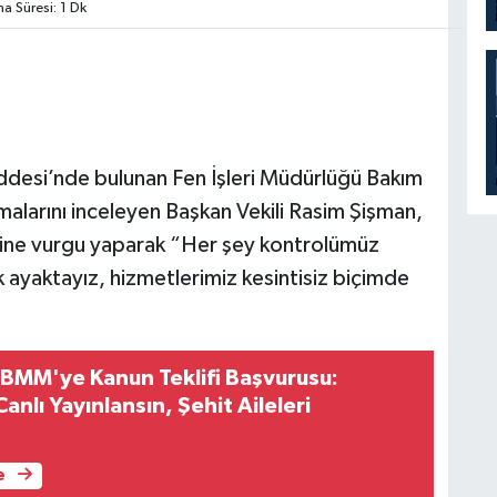
 Süresi: 1 Dk
ddesi’nde bulunan Fen İşleri Müdürlüğü Bakım
şmalarını inceleyen Başkan Vekili Rasim Şişman,
ğine vurgu yaparak “Her şey kontrolümüz
ik ayaktayız, hizmetlerimiz kesintisiz biçimde
 TBMM'ye Kanun Teklifi Başvurusu:
nlı Yayınlansın, Şehit Aileleri
e