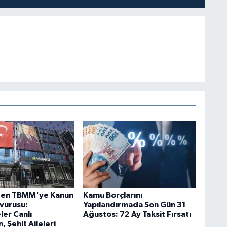
'den TBMM'ye Kanun
Kamu Borçlarını
şvurusu:
Yapılandırmada Son Gün 31
er Canlı
Ağustos: 72 Ay Taksit Fırsatı
, Şehit Aileleri