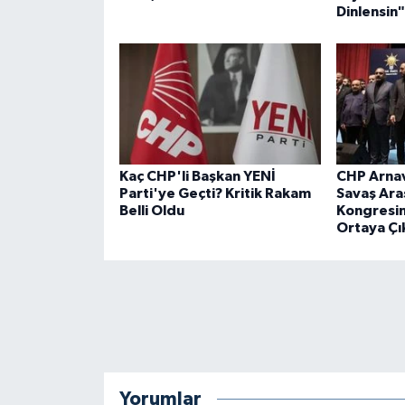
Dinlensin"
Kaç CHP'li Başkan YENİ
CHP Arnav
Parti'ye Geçti? Kritik Rakam
Savaş Aras
Belli Oldu
Kongresin
Ortaya Çı
Yorumlar