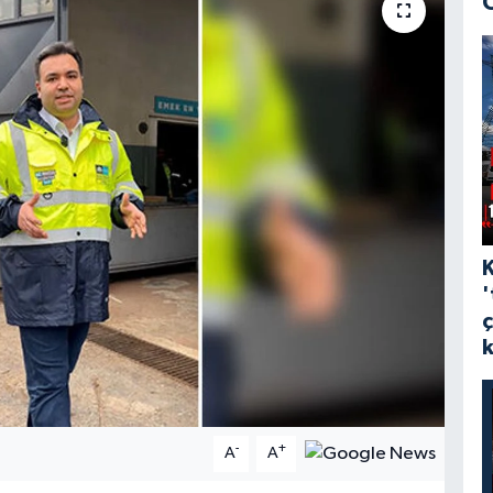
'
-
+
A
A