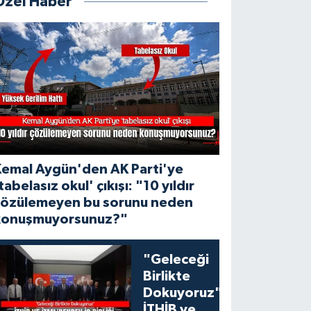
Özel Haber
Kemal Aygün'den AK Parti'ye
tabelasız okul' çıkışı: "10 yıldır
çözülemeyen bu sorunu neden
konuşmuyorsunuz?"
"Geleceği
Birlikte
Dokuyoruz":
İTHİB ve