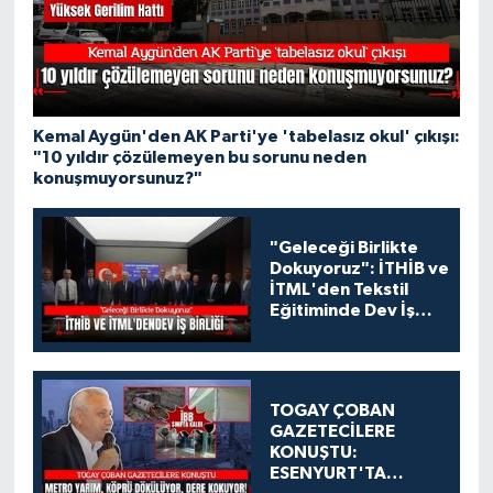
Kemal Aygün'den AK Parti'ye 'tabelasız okul' çıkışı:
"10 yıldır çözülemeyen bu sorunu neden
konuşmuyorsunuz?"
"Geleceği Birlikte
Dokuyoruz": İTHİB ve
İTML'den Tekstil
Eğitiminde Dev İş
Birliği
TOGAY ÇOBAN
GAZETECİLERE
KONUŞTU:
ESENYURT'TA