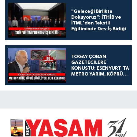
"Geleceği Birlikte
Dokuyoruz": İTHİB ve
İTML'den Tekstil
Eğitiminde Dev İş Birliği
TOGAY ÇOBAN
GAZETECİLERE
KONUŞTU: ESENYURT'TA
METRO YARIM, KÖPRÜ
DÖKÜLÜYOR, DERE
KOKUYOR!