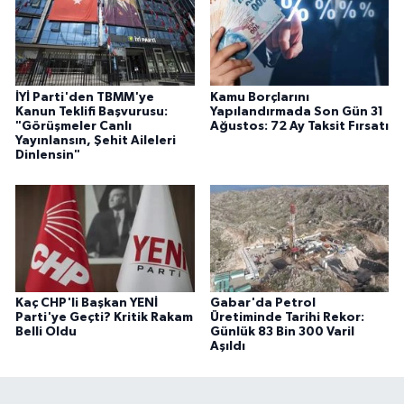
İYİ Parti'den TBMM'ye
Kamu Borçlarını
Kanun Teklifi Başvurusu:
Yapılandırmada Son Gün 31
"Görüşmeler Canlı
Ağustos: 72 Ay Taksit Fırsatı
Yayınlansın, Şehit Aileleri
Dinlensin"
Kaç CHP'li Başkan YENİ
Gabar'da Petrol
Parti'ye Geçti? Kritik Rakam
Üretiminde Tarihi Rekor:
Belli Oldu
Günlük 83 Bin 300 Varil
Aşıldı