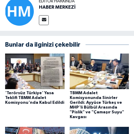
EDITÖR HAKKINDA
HABER MERKEZİ
Bunlar da ilginizi çekebilir
'Terörsüz Türkiye' Yasa
TBMM Adalet
Teklifi TBMM Adalet
Komisyonunda Sinirler
Komisyonu'nda Kabul Edildi
Gerildi: Ayyüce Türkeş ve
MHP'li Bülbül Arasında
"Pislik" ve "Çamaşır Suyu"
Kavgası