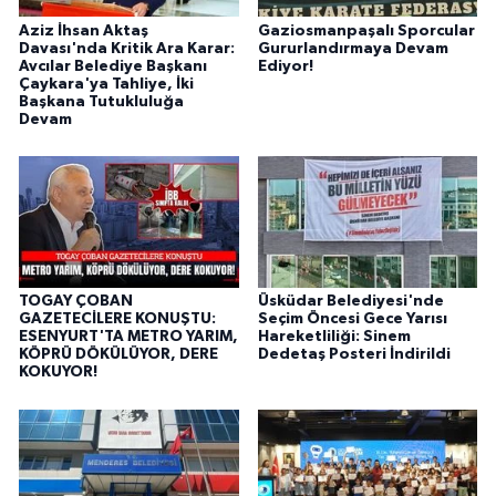
Aziz İhsan Aktaş
Gaziosmanpaşalı Sporcular
Davası'nda Kritik Ara Karar:
Gururlandırmaya Devam
Avcılar Belediye Başkanı
Ediyor!
Çaykara'ya Tahliye, İki
Başkana Tutukluluğa
Devam
TOGAY ÇOBAN
Üsküdar Belediyesi'nde
GAZETECİLERE KONUŞTU:
Seçim Öncesi Gece Yarısı
ESENYURT'TA METRO YARIM,
Hareketliliği: Sinem
KÖPRÜ DÖKÜLÜYOR, DERE
Dedetaş Posteri İndirildi
KOKUYOR!