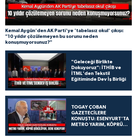
Kemal Aygün'den AK Parti'ye 'tabelasız okul' çıkışı:
"10 yıldır çözülemeyen bu sorunu neden
konuşmuyorsunuz?"
"Geleceği Birlikte
Dokuyoruz": İTHİB ve
İTML'den Tekstil
Eğitiminde Dev İş Birliği
TOGAY ÇOBAN
GAZETECİLERE
KONUŞTU: ESENYURT'TA
METRO YARIM, KÖPRÜ
DÖKÜLÜYOR, DERE
KOKUYOR!