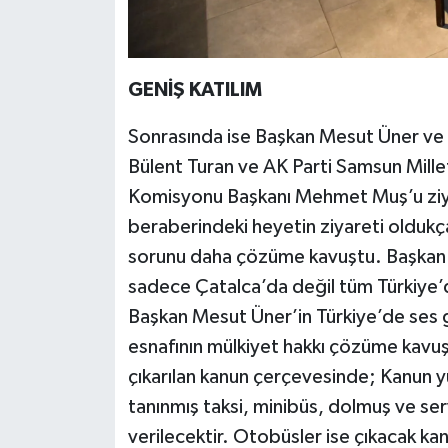
GENİŞ KATILIM
Sonrasında ise Başkan Mesut Üner ve b
Bülent Turan ve AK Parti Samsun Mill
Komisyonu Başkanı Mehmet Muş’u ziya
beraberindeki heyetin ziyareti oldukça
sorunu daha çözüme kavuştu. Başkan 
sadece Çatalca’da değil tüm Türkiye’d
Başkan Mesut Üner’in Türkiye’de ses ge
esnafının mülkiyet hakkı çözüme kavuş
çıkarılan kanun çerçevesinde; Kanun y
tanınmış taksi, minibüs, dolmuş ve serv
verilecektir. Otobüsler ise çıkacak ka