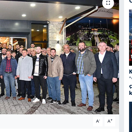
'
-
+
A
A