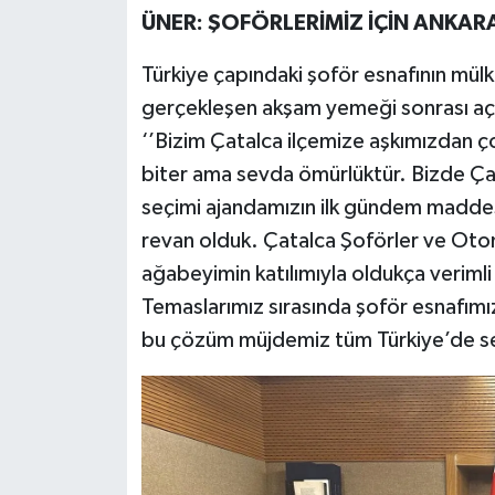
ÜNER: ŞOFÖRLERİMİZ İÇİN ANKAR
Türkiye çapındaki şoför esnafının mülk
gerçekleşen akşam yemeği sonrası aç
‘’Bizim Çatalca ilçemize aşkımızdan ç
biter ama sevda ömürlüktür. Bizde Ça
seçimi ajandamızın ilk gündem maddesi
revan olduk. Çatalca Şoförler ve Otom
ağabeyimin katılımıyla oldukça verimli
Temaslarımız sırasında şoför esnafım
bu çözüm müjdemiz tüm Türkiye’de se