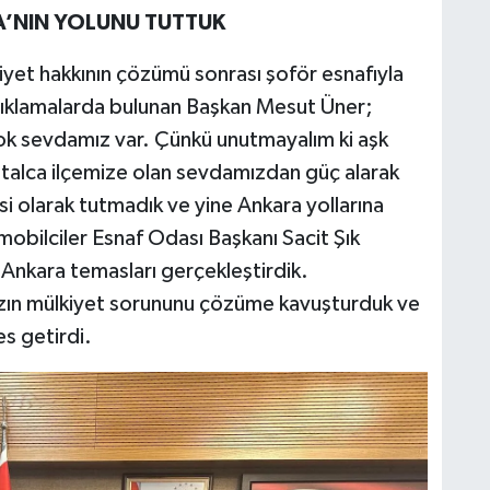
A’NIN YOLUNU TUTTUK
iyet hakkının çözümü sonrası şoför esnafıyla
ıklamalarda bulunan Başkan Mesut Üner;
ok sevdamız var. Çünkü unutmayalım ki aşk
talca ilçemize olan sevdamızdan güç alarak
 olarak tutmadık ve yine Ankara yollarına
obilciler Esnaf Odası Başkanı Sacit Şık
 Ankara temasları gerçekleştirdik.
ızın mülkiyet sorununu çözüme kavuşturduk ve
s getirdi.