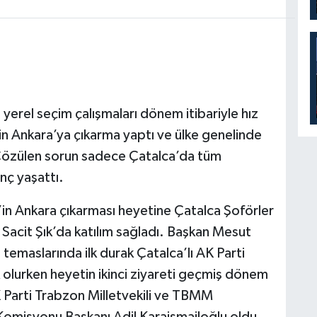
yerel seçim çalışmaları dönem itibariyle hız
in Ankara’ya çıkarma yaptı ve ülke genelinde
Çözülen sorun sadece Çatalca’da tüm
nç yaşattı.
in Ankara çıkarması heyetine Çatalca Şoförler
Sacit Şık’da katılım sağladı. Başkan Mesut
emaslarında ilk durak Çatalca’lı AK Parti
 olurken heyetin ikinci ziyareti geçmiş dönem
K Parti Trabzon Milletvekili ve TBMM
 Komisyonu Başkanı Adil Karaismailoğlu oldu.