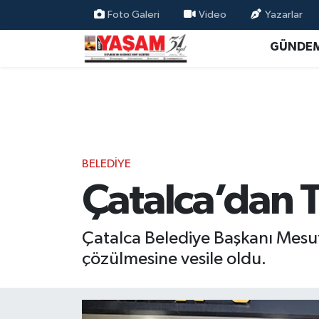
Foto Galeri
Video
Yazarlar
GÜNDE
BELEDİYE
Çatalca’dan 
Çatalca Belediye Başkanı Mesut
çözülmesine vesile oldu.