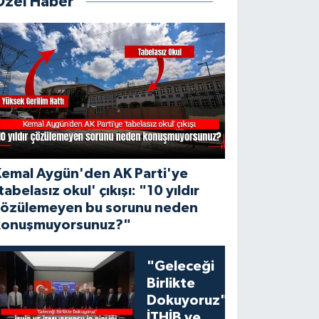
Özel Haber
Kemal Aygün'den AK Parti'ye
tabelasız okul' çıkışı: "10 yıldır
çözülemeyen bu sorunu neden
konuşmuyorsunuz?"
"Geleceği
Birlikte
Dokuyoruz":
İTHİB ve