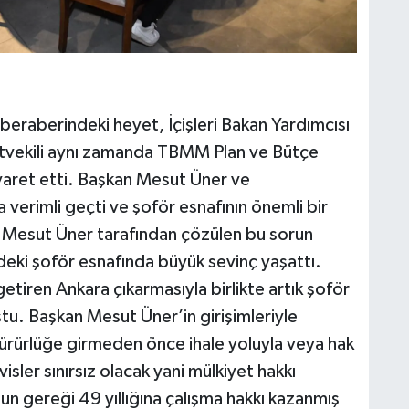
eraberindeki heyet, İçişleri Bakan Yardımcısı
etvekili aynı zamanda TBMM Plan ve Bütçe
ret etti. Başkan Mesut Üner ve
 verimli geçti ve şoför esnafının önemli bir
Mesut Üner tarafından çözülen bu sorun
eki şoför esnafında büyük sevinç yaşattı.
tiren Ankara çıkarmasıyla birlikte artık şoför
tu. Başkan Mesut Üner’in girişimleriyle
ürürlüğe girmeden önce ihale yoluyla veya hak
isler sınırsız olacak yani mülkiyet hakkı
nun gereği 49 yıllığına çalışma hakkı kazanmış