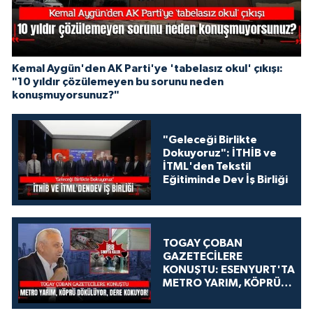
Kemal Aygün'den AK Parti'ye 'tabelasız okul' çıkışı:
"10 yıldır çözülemeyen bu sorunu neden
konuşmuyorsunuz?"
"Geleceği Birlikte
Dokuyoruz": İTHİB ve
İTML'den Tekstil
Eğitiminde Dev İş Birliği
TOGAY ÇOBAN
GAZETECİLERE
KONUŞTU: ESENYURT'TA
METRO YARIM, KÖPRÜ
DÖKÜLÜYOR, DERE
KOKUYOR!