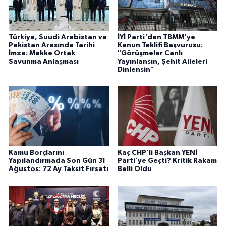
Türkiye, Suudi Arabistan ve
İYİ Parti'den TBMM'ye
Pakistan Arasında Tarihi
Kanun Teklifi Başvurusu:
İmza: Mekke Ortak
"Görüşmeler Canlı
Savunma Anlaşması
Yayınlansın, Şehit Aileleri
Dinlensin"
Kamu Borçlarını
Kaç CHP'li Başkan YENİ
Yapılandırmada Son Gün 31
Parti'ye Geçti? Kritik Rakam
Ağustos: 72 Ay Taksit Fırsatı
Belli Oldu