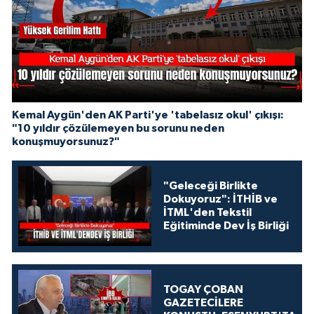
Kemal Aygün'den AK Parti'ye 'tabelasız okul' çıkışı:
"10 yıldır çözülemeyen bu sorunu neden
konuşmuyorsunuz?"
"Geleceği Birlikte
Dokuyoruz": İTHİB ve
İTML'den Tekstil
Eğitiminde Dev İş Birliği
TOGAY ÇOBAN
GAZETECİLERE