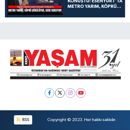
KONUŞTU: ESENYURT'TA
METRO YARIM, KÖPRÜ
DÖKÜLÜYOR, DERE
KOKUYOR!
RSS
Copyright © 2023. Her hakkı saklıdır.