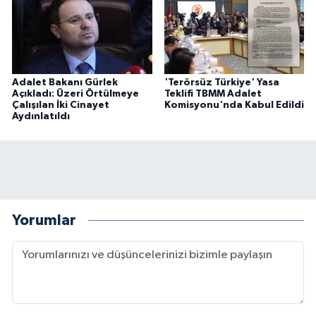
Adalet Bakanı Gürlek
'Terörsüz Türkiye' Yasa
Açıkladı: Üzeri Örtülmeye
Teklifi TBMM Adalet
Çalışılan İki Cinayet
Komisyonu'nda Kabul Edildi
Aydınlatıldı
Yorumlar