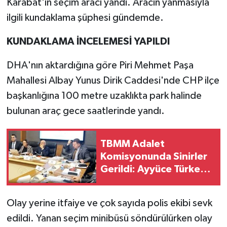
Karabat'ın seçim aracı yandı. Aracın yanmasıyla
ilgili kundaklama şüphesi gündemde.
KUNDAKLAMA İNCELEMESİ YAPILDI
DHA'nın aktardığına göre Piri Mehmet Paşa
Mahallesi Albay Yunus Dirik Caddesi'nde CHP ilçe
başkanlığına 100 metre uzaklıkta park halinde
bulunan araç gece saatlerinde yandı.
TBMM Adalet
Komisyonunda Sinirler
Gerildi: Ayyüce Türkeş
ve MHP'li Bülbül
Arasında "Pislik" ve
Olay yerine itfaiye ve çok sayıda polis ekibi sevk
"Çamaşır Suyu" Kavgası
edildi. Yanan seçim minibüsü söndürülürken olay