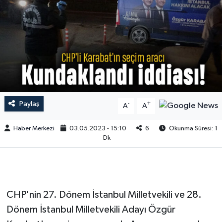
Paylaş
-
+
A
A
Haber Merkezi
03.05.2023 - 15:10
6
Okunma Süresi: 1
Dk
CHP'nin 27. Dönem İstanbul Milletvekili ve 28.
Dönem İstanbul Milletvekili Adayı Özgür