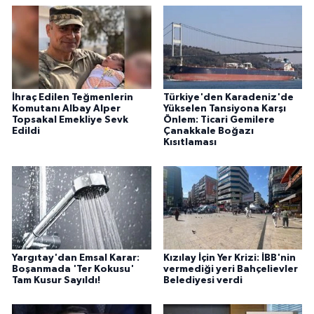
İhraç Edilen Teğmenlerin
Türkiye'den Karadeniz'de
Komutanı Albay Alper
Yükselen Tansiyona Karşı
Topsakal Emekliye Sevk
Önlem: Ticari Gemilere
Edildi
Çanakkale Boğazı
Kısıtlaması
Yargıtay'dan Emsal Karar:
Kızılay İçin Yer Krizi: İBB'nin
Boşanmada 'Ter Kokusu'
vermediği yeri Bahçelievler
Tam Kusur Sayıldı!
Belediyesi verdi