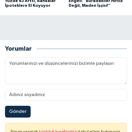
Yüzde 83 Arttı, Bankalar
Engeli: "Buradakiler Hırsız
İpoteklere El Koyuyor
Değil, Maden İşçisi!"
Yorumlar
Gönder
Yorum yazarak
topluluk kurallarımızı
kabul etmiş bulunuyor