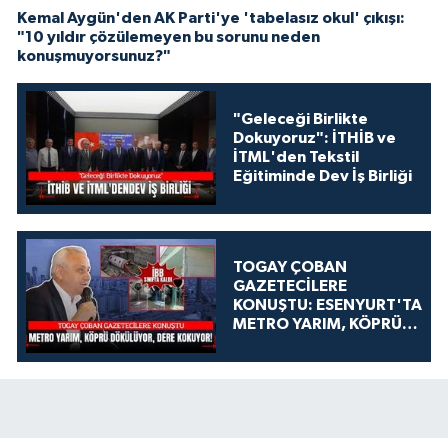
Kemal Aygün'den AK Parti'ye 'tabelasız okul' çıkışı:
"10 yıldır çözülemeyen bu sorunu neden
konuşmuyorsunuz?"
"Geleceği Birlikte
Dokuyoruz": İTHİB ve
İTML'den Tekstil
Eğitiminde Dev İş Birliği
TOGAY ÇOBAN
GAZETECİLERE
KONUŞTU: ESENYURT'TA
METRO YARIM, KÖPRÜ
DÖKÜLÜYOR, DERE
KOKUYOR!