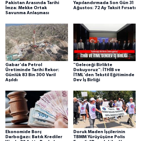
Pakistan Arasında Tarihi
Yapılandırmada Son Gün 31
İmza: Mekke Ortak
Ağustos: 72 Ay Taksit Fırsatı
Savunma Anlaşması
Gabar'da Petrol
"Geleceği Birlikte
Üretiminde Tarihi Rekor:
Dokuyoruz": İTHİB ve
Günlük 83 Bin 300 Varil
İTML'den Tekstil Eğitiminde
Aşıldı
Dev İş Birliği
Ekonomide Borç
Doruk Maden İşçilerinin
Darboğazı: Batık Krediler
TBMM Yürüyüşüne Polis