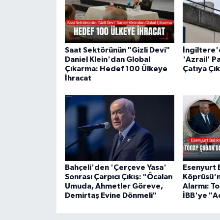
Saat Sektörünün "Gizli Devi"
İngiltere
Daniel Klein'dan Global
'Azrail' P
Çıkarma: Hedef 100 Ülkeye
Çatıya Çık
İhracat
Bahçeli'den 'Çerçeve Yasa'
Esenyurt 
Sonrası Çarpıcı Çıkış: "Öcalan
Köprüsü'n
Umuda, Ahmetler Göreve,
Alarmı: T
Demirtaş Evine Dönmeli"
İBB'ye "Ac