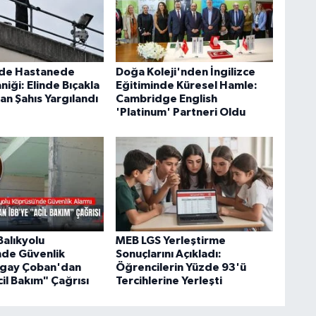
'de Hastanede
Doğa Koleji'nden İngilizce
aniği: Elinde Bıçakla
Eğitiminde Küresel Hamle:
an Şahıs Yargılandı
Cambridge English
'Platinum' Partneri Oldu
Balıkyolu
MEB LGS Yerleştirme
de Güvenlik
Sonuçlarını Açıkladı:
ogay Çoban'dan
Öğrencilerin Yüzde 93'ü
il Bakım" Çağrısı
Tercihlerine Yerleşti