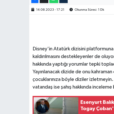
14.08.2023 - 17:21
Okunma Süresi: 1 Dk
Disney'in Atatürk dizisini platformuna
kaldırılmasını destekleyenler de oluyor
hakkında yaptığı yorumlar tepki toplad
Yayınlanacak dizide de onu kahraman 
çocuklarınıza böyle diziler izletmeyi
vatandaş ise şahış hakkında inceleme 
Esenyurt Balı
Togay Çoban'd