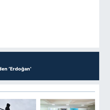
iden ‘Erdoğan'