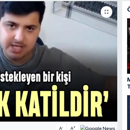
M
T
-
+
A
A