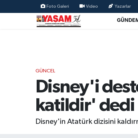
Foto Galeri
Video
Yazarlar
GÜNDE
GÜNCEL
Disney'i dest
katildir' dedi
Disney'in Atatürk dizisini kald