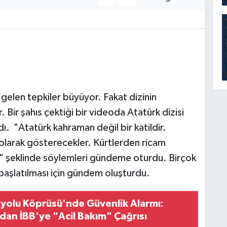
 gelen tepkiler büyüyor. Fakat dizinin
. Bir şahıs çektiği bir videoda Atatürk dizisi
ı. "Atatürk kahraman değil bir katildir.
olarak gösterecekler. Kürtlerden ricam
n." şeklinde söylemleri gündeme oturdu. Birçok
başlatılması için gündem oluşturdu.
kyolu Köprüsü'nde Güvenlik Alarmı:
an İBB'ye "Acil Bakım" Çağrısı