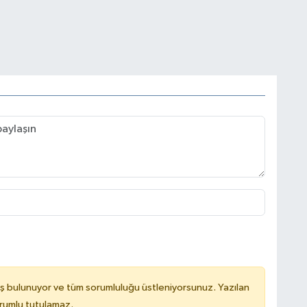
ş bulunuyor ve tüm sorumluluğu üstleniyorsunuz. Yazılan
rumlu tutulamaz.