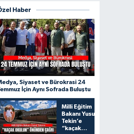
Özel Haber
edya, Siyaset ve Bürokrasi 24
emmuz İçin Aynı Sofrada Buluştu
Milli Eğitim
Bakanı Yusuf
Tekin’e
“kaçak