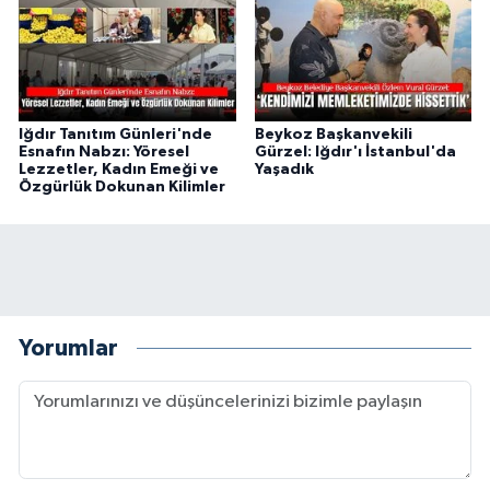
Iğdır Tanıtım Günleri'nde
Beykoz Başkanvekili
Esnafın Nabzı: Yöresel
Gürzel: Iğdır'ı İstanbul'da
Lezzetler, Kadın Emeği ve
Yaşadık
Özgürlük Dokunan Kilimler
Yorumlar