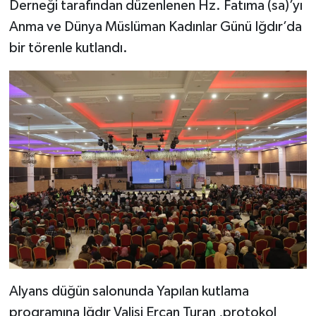
Derneği tarafından düzenlenen Hz. Fatıma (sa)’yı
Anma ve Dünya Müslüman Kadınlar Günü Iğdır’da
bir törenle kutlandı.
Alyans düğün salonunda Yapılan kutlama
programına Iğdır Valisi Ercan Turan ,protokol