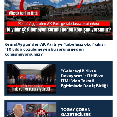
Kemal Aygün'den AK Parti'ye 'tabelasız okul' çıkışı:
"10 yıldır çözülemeyen bu sorunu neden
konuşmuyorsunuz?"
"Geleceği Birlikte
Dokuyoruz": İTHİB ve
İTML'den Tekstil
Eğitiminde Dev İş Birliği
TOGAY ÇOBAN
GAZETECİLERE