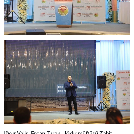
Iğdır Valisi Ercan Turan, Iğdır müftüsü Zahit