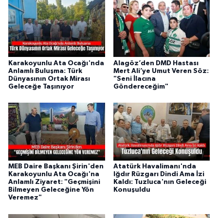
Karakoyunlu Ata Ocağı'nda
Alagöz’den DMD Hastası
Anlamlı Buluşma: Türk
Mert Ali’ye Umut Veren Söz:
Dünyasının Ortak Mirası
"Seni İlacına
Geleceğe Taşınıyor
Göndereceğim"
MEB Daire Başkanı Şirin'den
Atatürk Havalimanı'nda
Karakoyunlu Ata Ocağı'na
Iğdır Rüzgarı Dindi Ama İzi
Anlamlı Ziyaret: "Geçmişini
Kaldı: Tuzluca'nın Geleceği
Bilmeyen Geleceğine Yön
Konuşuldu
Veremez"