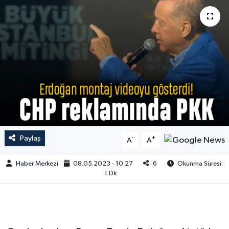
Paylaş
-
+
A
A
Haber Merkezi
08.05.2023 - 10:27
6
Okunma Süresi:
1 Dk