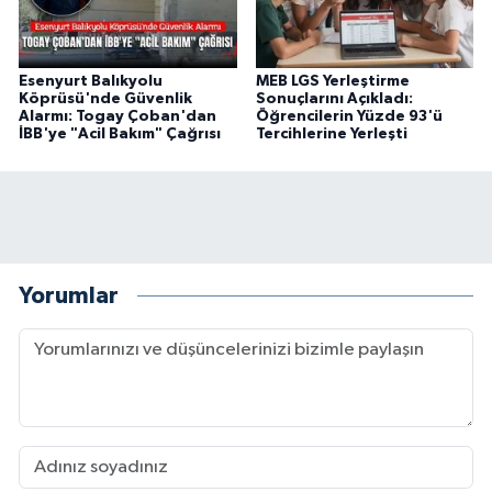
Esenyurt Balıkyolu
MEB LGS Yerleştirme
Köprüsü'nde Güvenlik
Sonuçlarını Açıkladı:
Alarmı: Togay Çoban'dan
Öğrencilerin Yüzde 93'ü
İBB'ye "Acil Bakım" Çağrısı
Tercihlerine Yerleşti
Yorumlar