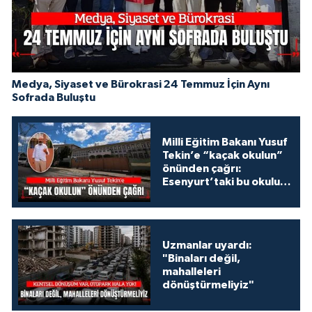
Medya, Siyaset ve Bürokrasi 24 Temmuz İçin Aynı
Sofrada Buluştu
Milli Eğitim Bakanı Yusuf
Tekin’e “kaçak okulun”
önünden çağrı:
Esenyurt’taki bu okulu
konuşalım!
Uzmanlar uyardı:
"Binaları değil,
mahalleleri
dönüştürmeliyiz"