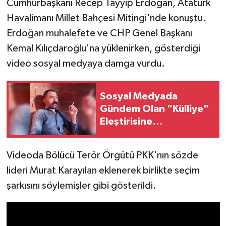
Cumhurbaşkanı Recep Tayyip Erdoğan, Atatürk
Havalimanı Millet Bahçesi Mitingi'nde konuştu.
Erdoğan muhalefete ve CHP Genel Başkanı
Kemal Kılıçdaroğlu'na yüklenirken, gösterdiği
video sosyal medyaya damga vurdu.
Sosyal Medyada
Gündem Olan "Külliye"
Eleştirisine
Cumhurbaşkanı
Başdanışmanı
Videoda Bölücü Terör Örgütü PKK'nın sözde
Oğan'dan Yanıt:
lideri Murat Karayılan eklenerek birlikte seçim
"Ağırlamaktan Onur
Duyarız"
şarkısını söylemişler gibi gösterildi.