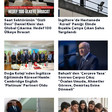
Saat Sektörünün "Gizli
İngiltere'de Hastanede
Devi" Daniel Klein'dan
'Azrail' Paniği: Elinde
Global Çıkarma: Hedef 100
Bıçakla Çatıya Çıkan Şahıs
Ülkeye İhracat
Yargılandı
Doğa Koleji'nden İngilizce
Bahçeli'den 'Çerçeve Yasa'
Eğitiminde Küresel Hamle:
Sonrası Çarpıcı Çıkış:
Cambridge English
"Öcalan Umuda, Ahmetler
'Platinum' Partneri Oldu
Göreve, Demirtaş Evine
Dönmeli"