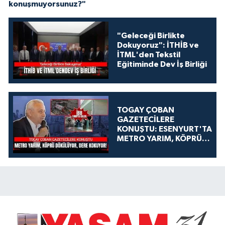
konuşmuyorsunuz?"
"Geleceği Birlikte
Dokuyoruz": İTHİB ve
İTML'den Tekstil
Eğitiminde Dev İş Birliği
TOGAY ÇOBAN
GAZETECİLERE
KONUŞTU: ESENYURT'TA
METRO YARIM, KÖPRÜ
DÖKÜLÜYOR, DERE
KOKUYOR!