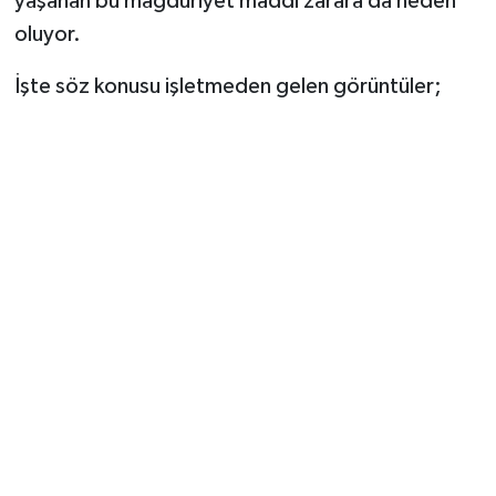
yaşanan bu mağduriyet maddi zarara da neden
oluyor.
İşte söz konusu işletmeden gelen görüntüler;