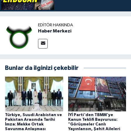
EDITÖR HAKKINDA
Haber Merkezi
Bunlar da ilginizi çekebilir
Türkiye, Suudi Arabistan ve
İYİ Parti'den TBMM'ye
Pakistan Arasında Tarihi
Kanun Teklifi Başvurusu:
İmza: Mekke Ortak
"Görüşmeler Canlı
Savunma Anlaşması
Yayınlansın, Şehit Aileleri