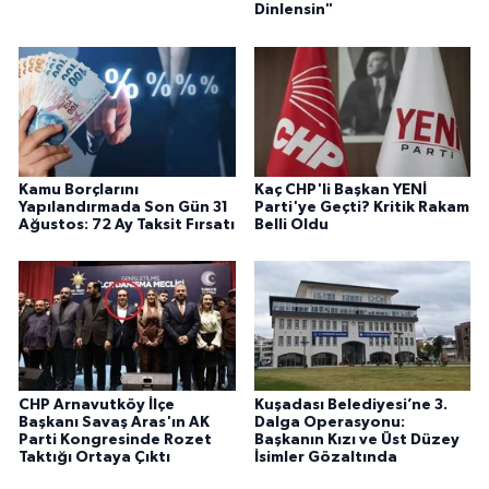
Dinlensin"
Kamu Borçlarını
Kaç CHP'li Başkan YENİ
Yapılandırmada Son Gün 31
Parti'ye Geçti? Kritik Rakam
Ağustos: 72 Ay Taksit Fırsatı
Belli Oldu
CHP Arnavutköy İlçe
Kuşadası Belediyesi’ne 3.
Başkanı Savaş Aras'ın AK
Dalga Operasyonu:
Parti Kongresinde Rozet
Başkanın Kızı ve Üst Düzey
Taktığı Ortaya Çıktı
İsimler Gözaltında