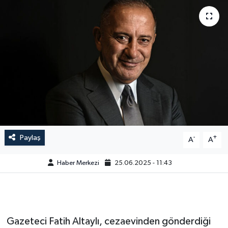
Paylaş
-
+
A
A
Haber Merkezi
25.06.2025 - 11:43
Gazeteci Fatih Altaylı, cezaevinden gönderdiği