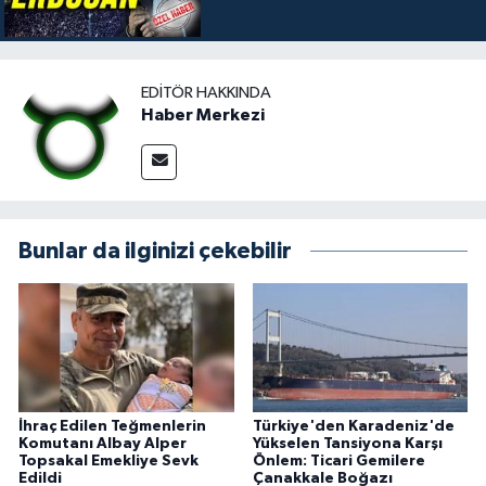
EDITÖR HAKKINDA
Haber Merkezi
Bunlar da ilginizi çekebilir
İhraç Edilen Teğmenlerin
Türkiye'den Karadeniz'de
Komutanı Albay Alper
Yükselen Tansiyona Karşı
Topsakal Emekliye Sevk
Önlem: Ticari Gemilere
Edildi
Çanakkale Boğazı