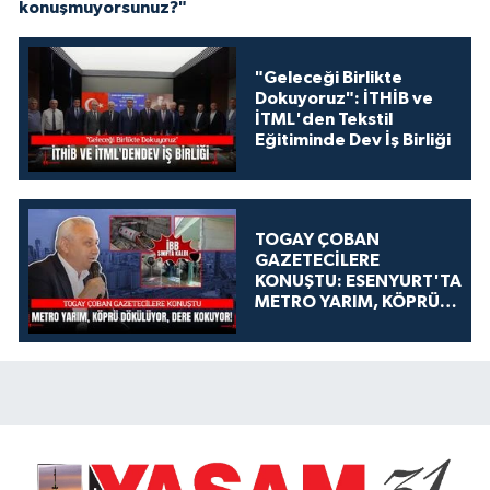
konuşmuyorsunuz?"
"Geleceği Birlikte
Dokuyoruz": İTHİB ve
İTML'den Tekstil
Eğitiminde Dev İş Birliği
TOGAY ÇOBAN
GAZETECİLERE
KONUŞTU: ESENYURT'TA
METRO YARIM, KÖPRÜ
DÖKÜLÜYOR, DERE
KOKUYOR!