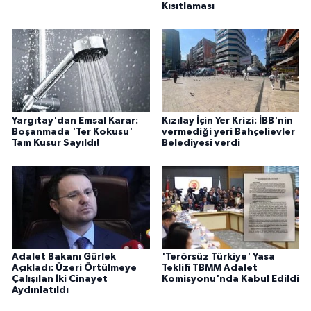
Kısıtlaması
Yargıtay'dan Emsal Karar:
Kızılay İçin Yer Krizi: İBB'nin
Boşanmada 'Ter Kokusu'
vermediği yeri Bahçelievler
Tam Kusur Sayıldı!
Belediyesi verdi
Adalet Bakanı Gürlek
'Terörsüz Türkiye' Yasa
Açıkladı: Üzeri Örtülmeye
Teklifi TBMM Adalet
Çalışılan İki Cinayet
Komisyonu'nda Kabul Edildi
Aydınlatıldı