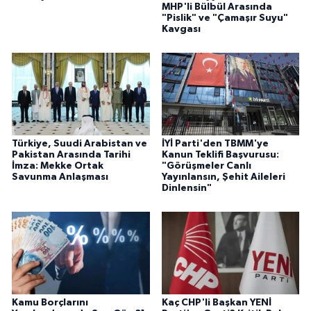
MHP'li Bülbül Arasında
"Pislik" ve "Çamaşır Suyu"
Kavgası
Türkiye, Suudi Arabistan ve
İYİ Parti'den TBMM'ye
Pakistan Arasında Tarihi
Kanun Teklifi Başvurusu:
İmza: Mekke Ortak
"Görüşmeler Canlı
Savunma Anlaşması
Yayınlansın, Şehit Aileleri
Dinlensin"
Kamu Borçlarını
Kaç CHP'li Başkan YENİ