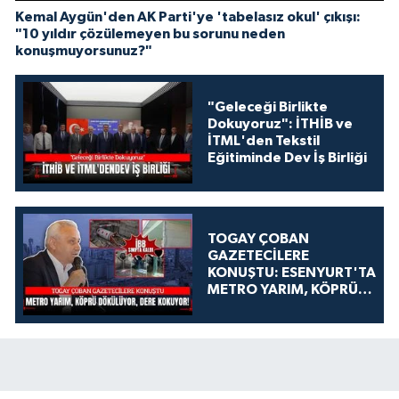
Kemal Aygün'den AK Parti'ye 'tabelasız okul' çıkışı:
"10 yıldır çözülemeyen bu sorunu neden
konuşmuyorsunuz?"
"Geleceği Birlikte
Dokuyoruz": İTHİB ve
İTML'den Tekstil
Eğitiminde Dev İş Birliği
TOGAY ÇOBAN
GAZETECİLERE
KONUŞTU: ESENYURT'TA
METRO YARIM, KÖPRÜ
DÖKÜLÜYOR, DERE
KOKUYOR!