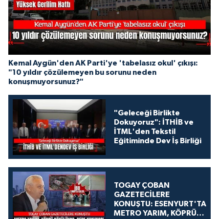
Kemal Aygün'den AK Parti'ye 'tabelasız okul' çıkışı:
"10 yıldır çözülemeyen bu sorunu neden
konuşmuyorsunuz?"
"Geleceği Birlikte
Dokuyoruz": İTHİB ve
İTML'den Tekstil
Eğitiminde Dev İş Birliği
TOGAY ÇOBAN
GAZETECİLERE
KONUŞTU: ESENYURT'TA
METRO YARIM, KÖPRÜ