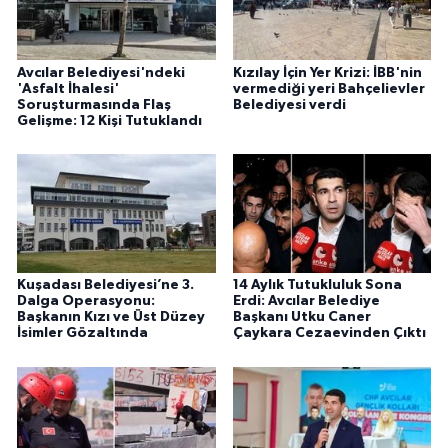
Avcılar Belediyesi'ndeki
Kızılay İçin Yer Krizi: İBB'nin
'Asfalt İhalesi'
vermediği yeri Bahçelievler
Soruşturmasında Flaş
Belediyesi verdi
Gelişme: 12 Kişi Tutuklandı
Kuşadası Belediyesi’ne 3.
14 Aylık Tutukluluk Sona
Dalga Operasyonu:
Erdi: Avcılar Belediye
Başkanın Kızı ve Üst Düzey
Başkanı Utku Caner
İsimler Gözaltında
Çaykara Cezaevinden Çıktı