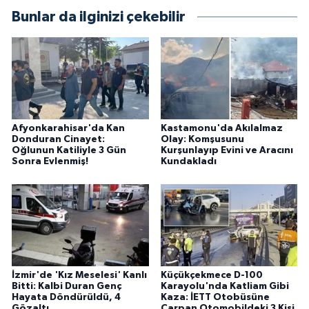
Bunlar da ilginizi çekebilir
Afyonkarahisar'da Kan
Kastamonu'da Akılalmaz
Donduran Cinayet:
Olay: Komşusunu
Oğlunun Katiliyle 3 Gün
Kurşunlayıp Evini ve Aracını
Sonra Evlenmiş!
Kundakladı
İzmir'de 'Kız Meselesi' Kanlı
Küçükçekmece D-100
Bitti: Kalbi Duran Genç
Karayolu'nda Katliam Gibi
Hayata Döndürüldü, 4
Kaza: İETT Otobüsüne
Gözaltı
Çarpan Otomobildeki 3 Kişi