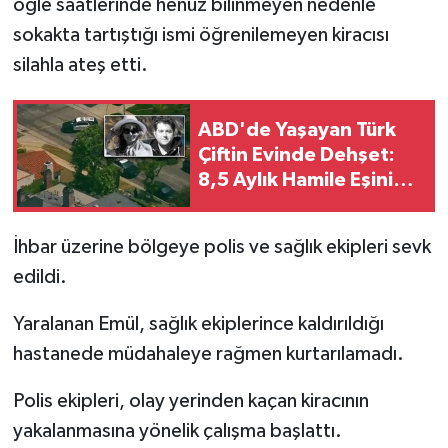
öğle saatlerinde henüz bilinmeyen nedenle
sokakta tartıştığı ismi öğrenilemeyen kiracısı
silahla ateş etti.
ABD'de Yaşayan Türk
Çiftin Evinde Dehşet:
8,5 Aylık Hamile Eşini
Öldürüp İntihar Ettiği
Düşünülüyor
İhbar üzerine bölgeye polis ve sağlık ekipleri sevk
edildi.
Yaralanan Emül, sağlık ekiplerince kaldırıldığı
hastanede müdahaleye rağmen kurtarılamadı.
Polis ekipleri, olay yerinden kaçan kiracının
yakalanmasına yönelik çalışma başlattı.