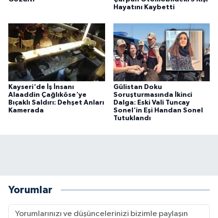
Hayatını Kaybetti
Kayseri'de İş İnsanı
Gülistan Doku
Alaaddin Çağlıköse'ye
Soruşturmasında İkinci
Bıçaklı Saldırı: Dehşet Anları
Dalga: Eski Vali Tuncay
Kamerada
Sonel'in Eşi Handan Sonel
Tutuklandı
Yorumlar