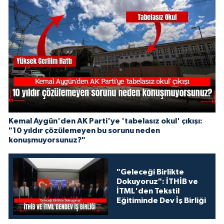
Kemal Aygün'den AK Parti'ye 'tabelasız okul' çıkışı:
"10 yıldır çözülemeyen bu sorunu neden
konuşmuyorsunuz?"
"Geleceği Birlikte
Dokuyoruz": İTHİB ve
İTML'den Tekstil
Eğitiminde Dev İş Birliği