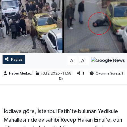
Paylaş
-
+
A
A
Haber Merkezi
10.12.2025 - 11:58
1
Okunma Süresi: 1
Dk
İddiaya göre, İstanbul Fatih'te bulunan Yedikule
Mahallesi'nde ev sahibi Recep Hakan Emül'e, dün