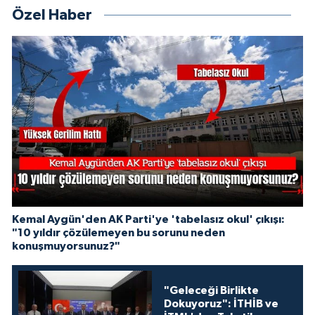
Özel Haber
Kemal Aygün'den AK Parti'ye 'tabelasız okul' çıkışı:
"10 yıldır çözülemeyen bu sorunu neden
konuşmuyorsunuz?"
"Geleceği Birlikte
Dokuyoruz": İTHİB ve