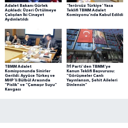
Adalet Bakanı Gürlek
'Terörsüz Türkiye' Yasa
Açıkladı: Üzeri Örtülmeye
Teklifi TBMM Adalet
Çalışılan İki Cinayet
Komisyonu'nda Kabul Edildi
Aydınlatıldı
TBMM Adalet
İYİ Parti'den TBMM'ye
Komisyonunda Sinirler
Kanun Teklifi Başvurusu:
Gerildi: Ayyüce Türkeş ve
"Görüşmeler Canlı
MHP'li Bülbül Arasında
Yayınlansın, Şehit Aileleri
"Pislik" ve "Çamaşır Suyu"
Dinlensin"
Kavgası