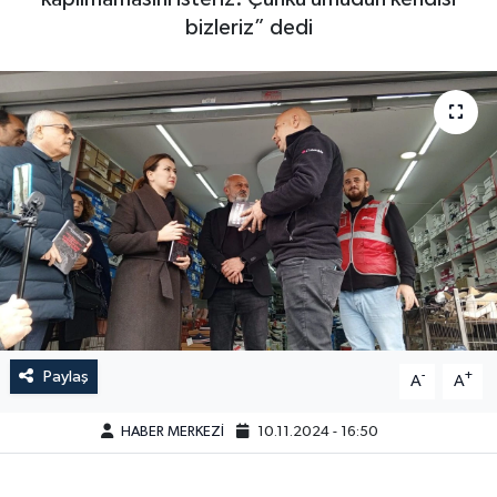
bizleriz” dedi
Paylaş
-
+
A
A
HABER MERKEZİ
10.11.2024 - 16:50