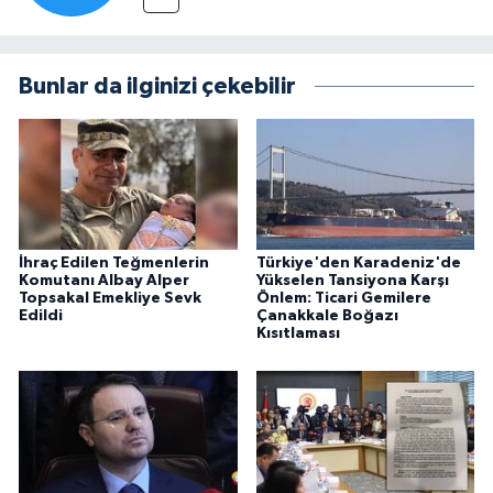
Bunlar da ilginizi çekebilir
İhraç Edilen Teğmenlerin
Türkiye'den Karadeniz'de
Komutanı Albay Alper
Yükselen Tansiyona Karşı
Topsakal Emekliye Sevk
Önlem: Ticari Gemilere
Edildi
Çanakkale Boğazı
Kısıtlaması