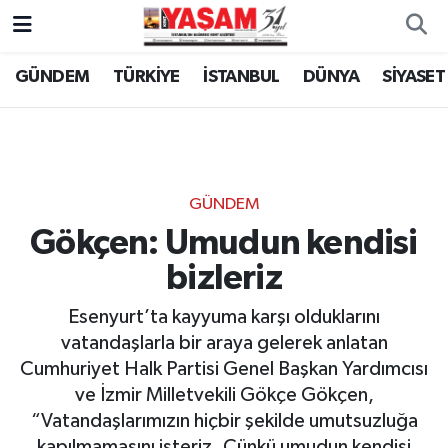
GÜNDEM
TÜRKİYE
İSTANBUL
DÜNYA
SİYASET
GÜNDEM
Gökçen: Umudun kendisi
bizleriz
Esenyurt’ta kayyuma karşı olduklarını
vatandaşlarla bir araya gelerek anlatan
Cumhuriyet Halk Partisi Genel Başkan Yardımcısı
ve İzmir Milletvekili Gökçe Gökçen,
“Vatandaşlarımızın hiçbir şekilde umutsuzluğa
kapılmamasını isteriz. Çünkü umudun kendisi