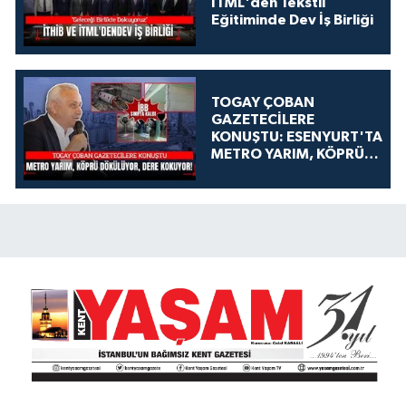
İTML'den Tekstil
Eğitiminde Dev İş Birliği
TOGAY ÇOBAN
GAZETECİLERE
KONUŞTU: ESENYURT'TA
METRO YARIM, KÖPRÜ
DÖKÜLÜYOR, DERE
KOKUYOR!