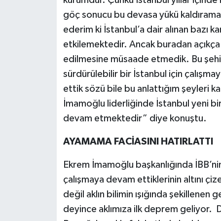
göç sonucu bu devasa yükü kaldıramaz
ederim ki İstanbul’a dair alınan bazı k
etkilemektedir. Ancak buradan açıkça 
edilmesine müsaade etmedik. Bu şehir 
sürdürülebilir bir İstanbul için çalış
ettik sözü bile bu anlattığım şeyleri 
İmamoğlu liderliğinde İstanbul yeni bi
devam etmektedir” diye konuştu.
AYAMAMA FACİASINI HATIRLATTI
Ekrem İmamoğlu başkanlığında İBB’nin İ
çalışmaya devam ettiklerinin altını çiz
değil aklın bilimin ışığında şekillenen
deyince aklımıza ilk deprem geliyor. D