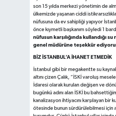
son 15 yılda merkezi yönetimin de almı
ülkemizde yaşanan ciddi istikrarsızlık
nüfusuna da ev sahipliği yapıyor İstan
önce kıymetli başkanım söyledi 1 bard
nüfusun karşılığında kullandığı su 
genel müdürüne teşekkür ediyoru
BİZ İSTANBUL’A İHANET ETMEDİK
İstanbul gibi bir megakentte su kaynak
altını çizen Çalık, “İSKİ varoluş mesele
İdaresi olarak kurulan değişen ve dön
bugünkü adını alan İSKİ bu bahsettiği
kanalizasyon ihtiyacını karşılayan bir
ötesinde bunun sürdürülebilmesi için 
kurumdur. Çünkü İstanbul yıllar içind