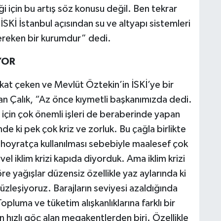
iği için bu artış söz konusu değil. Ben tekrar
İ İstanbul açısından su ve altyapı sistemleri
reken bir kurumdur” dedi.
YOR
kat çeken ve Mevlüt Öztekin’in İSKİ’ye bir
yan Çalık, “Az önce kıymetli başkanımızda dedi.
için çok önemli işleri de beraberinde yapan
de ki pek çok kriz ve zorluk. Bu çağla birlikte
n hoyratça kullanılması sebebiyle maalesef çok
l iklim krizi kapıda diyorduk. Ama iklim krizi
re yağışlar düzensiz özellikle yaz aylarında ki
 yüzleşiyoruz. Barajların seviyesi azaldığında
pluma ve tüketim alışkanlıklarına farklı bir
 hızlı göç alan megakentlerden biri. Özellikle