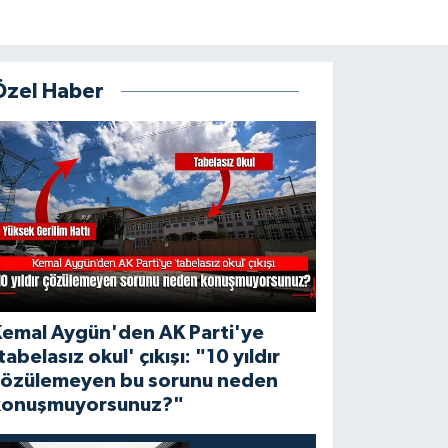
Özel Haber
Kemal Aygün'den AK Parti'ye
tabelasız okul' çıkışı: "10 yıldır
çözülemeyen bu sorunu neden
konuşmuyorsunuz?"