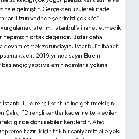
 hale gelmiştir. Gerçekten üzülerek ifade
ararlar. Uzun vadede şehrimizi çok kötü
vurgulamak isterim. İstanbul’a ihanet etmedik
hepimizin ortak değeridir. Bizler daha
maya devam etmek zorundayız. İstanbul’a ihanet
kapsamaktadır. 2019 yılında sayın Ekrem
r başlangıç yaptı ve emin adımlarla yoluna
stanbul’u dirençli kent haline getirmek için
en Çalık, “Dirençli kentler kaderine terk edilen
 gerektiğinde dönüşebilen kentlerdir. Afet
epreme hazırlık için tek bir saniyemiz bile yok.