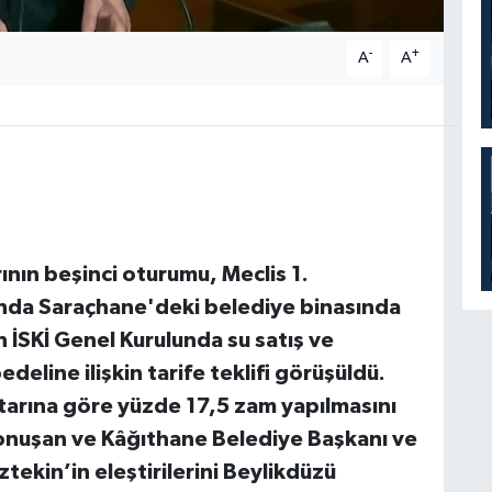
-
+
A
A
rının beşinci oturumu, Meclis 1.
ında Saraçhane'deki belediye binasında
n İSKİ Genel Kurulunda su satış ve
edeline ilişkin tarife teklifi görüşüldü.
iktarına göre yüzde 17,5 zam yapılmasını
konuşan ve Kâğıthane Belediye Başkanı ve
tekin’in eleştirilerini Beylikdüzü