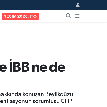
SEÇİM 2026: İTO
e İBB ne de
m hakkında konuşan Beylikdüzü
r enflasyonun sorumlusu CHP