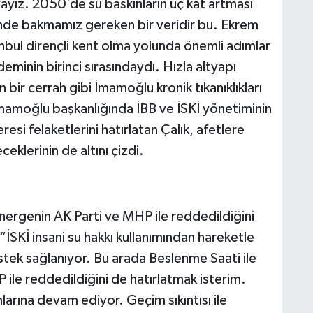
yayız. 2050’de su baskınların üç kat artması
ğinde bakmamız gereken bir veridir bu. Ekrem
bul dirençli kent olma yolunda önemli adımlar
deminin birinci sırasındaydı. Hızla altyapı
n bir cerrah gibi İmamoğlu kronik tıkanıklıkları
İmamoğlu başkanlığında İBB ve İSKİ yönetiminin
si felaketlerini hatırlatan Çalık, afetlere
eklerinin de altını çizdi.
 önergenin AK Parti ve MHP ile reddedildiğini
“İSKİ insani su hakkı kullanımından hareketle
tek sağlanıyor. Bu arada Beslenme Saati ile
 ile reddedildiğini de hatırlatmak isterim.
ımlarına devam ediyor. Geçim sıkıntısı ile