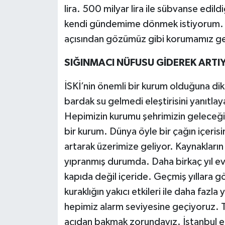
lira. 500 milyar lira ile sübvanse edild
kendi gündemime dönmek istiyorum. İSK
açısından gözümüz gibi korumamız ge
SIĞINMACI NÜFUSU GİDEREK ARTI
İSKİ’nin önemli bir kurum olduğuna dik
bardak su gelmedi eleştirisini yanıtla
Hepimizin kurumu şehrimizin geleceği 
bir kurum. Dünya öyle bir çağın içerisin
artarak üzerimize geliyor. Kaynakları
yıpranmış durumda. Daha birkaç yıl evve
kapıda değil içeride. Geçmiş yıllara gö
kuraklığın yakıcı etkileri ile daha fazla
hepimiz alarm seviyesine geçiyoruz. To
açıdan bakmak zorundayız. İstanbul en