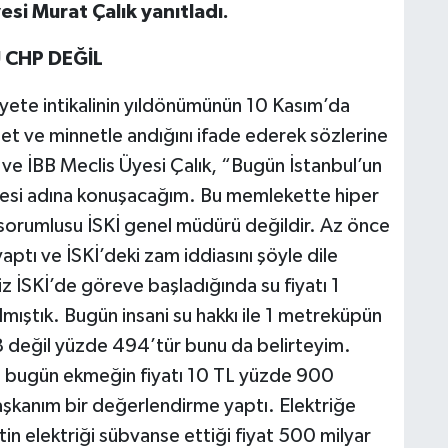
si Murat Çalık yanıtladı.
CHP DEĞİL
ete intikalinin yıldönümünün 10 Kasım’da
et ve minnetle andığını ifade ederek sözlerine
ve İBB Meclis Üyesi Çalık, “Bugün İstanbul’un
tçesi adına konuşacağım. Bu memlekette hiper
sorumlusu İSKİ genel müdürü değildir. Az önce
ptı ve İSKİ’deki zam iddiasını şöyle dile
z İSKİ’de göreve başladığında su fiyatı 1
mıştık. Bugün insani su hakkı ile 1 metreküpün
48 değil yüzde 494’tür bunu da belirteyim.
di bugün ekmeğin fiyatı 10 TL yüzde 900
başkanım bir değerlendirme yaptı. Elektriğe
tin elektriği sübvanse ettiği fiyat 500 milyar