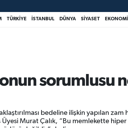
M
TÜRKİYE
İSTANBUL
DÜNYA
SİYASET
EKONOMİ
yonun sorumlusu n
zaklaştırılması bedeline ilişkin yapılan za
s Üyesi Murat Çalık, “Bu memlekette hipe