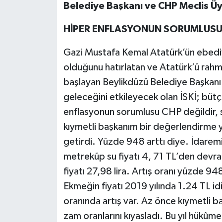
Belediye Başkanı ve CHP Meclis Üye
HİPER ENFLASYONUN SORUMLUSU 
Gazi Mustafa Kemal Atatürk’ün ebediy
olduğunu hatırlatan ve Atatürk’ü rahm
başlayan Beylikdüzü Belediye Başkanı 
geleceğini etkileyecek olan İSKİ; bü
enflasyonun sorumlusu CHP değildir, 
kıymetli başkanım bir değerlendirme ya
getirdi. Yüzde 948 arttı diye. İdaremi
metreküp su fiyatı 4, 71 TL’den devral
fiyatı 27,98 lira. Artış oranı yüzde 9
Ekmeğin fiyatı 2019 yılında 1.24 TL i
oranında artış var. Az önce kıymetli 
zam oranlarını kıyasladı. Bu yıl hükûme