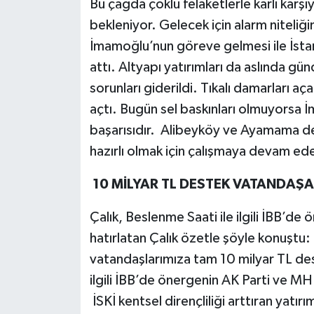
Bu çağda çoklu felaketlerle karlı karşı
bekleniyor. Gelecek için alarm niteli
İmamoğlu’nun göreve gelmesi ile İstan
attı. Altyapı yatırımları da aslında gün
sorunları giderildi. Tıkalı damarları aça
açtı. Bugün sel baskınları olmuyorsa 
başarısıdır. Alibeyköy ve Ayamama dere
hazırlı olmak için çalışmaya devam edec
10 MİLYAR TL DESTEK VATANDAŞA
Çalık, Beslenme Saati ile ilgili İBB’de
hatırlatan Çalık özetle şöyle konuştu: 
vatandaşlarımıza tam 10 milyar TL des
ilgili İBB’de önergenin AK Parti ve MHP
İSKİ kentsel dirençliliği arttıran yatır