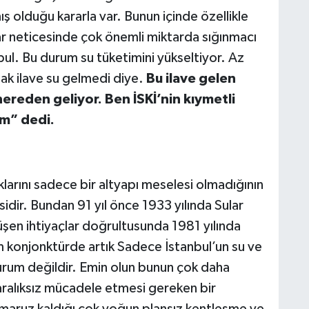
ş olduğu kararla var. Bunun içinde özellikle
lar neticesinde çok önemli miktarda sığınmacı
bul. Bu durum su tüketimini yükseltiyor. Az
ak ilave su gelmedi diye.
Bu ilave gelen
nereden geliyor. Ben İSKİ’nin kıymetli
m” dedi.
larını sadece bir altyapı meselesi olmadığının
sidir. Bundan 91 yıl önce 1933 yılında Sular
üşen ihtiyaçlar doğrultusunda 1981 yılında
m konjonktürde artık Sadece İstanbul’un su ve
 kurum değildir. Emin olun bunun çok daha
aralıksız mücadele etmesi gereken bir
e maruz kaldığı çok yoğun plansız kentleşme ve