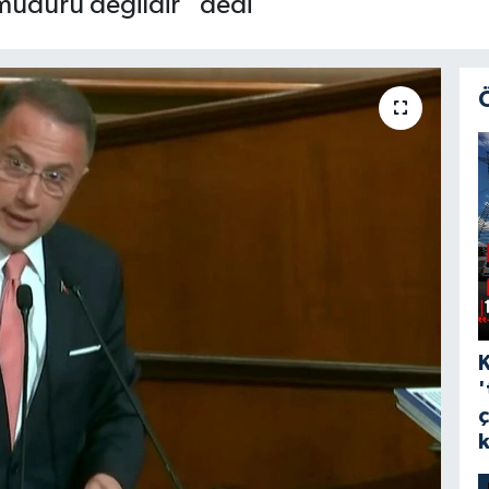
 müdürü değildir” dedi
'