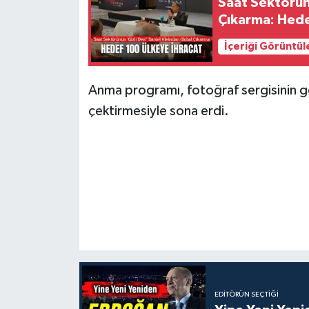
Saat Sektörün
Çıkarma: Hede
İçeriği Görüntül
Anma programı, fotoğraf sergisinin gez
çektirmesiyle sona erdi.
EDITÖRÜN SEÇTIĞI