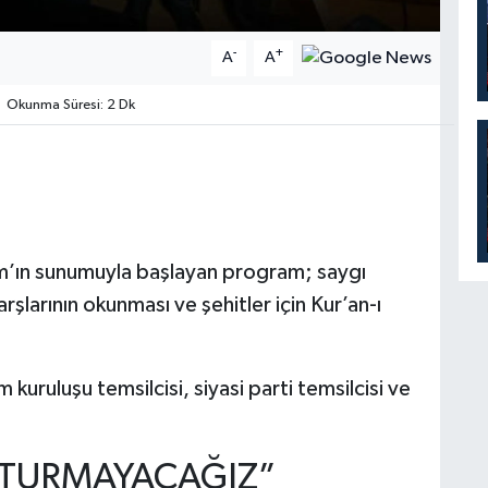
-
+
A
A
Okunma Süresi: 2 Dk
ım’ın sunumuyla başlayan program; saygı
şlarının okunması ve şehitler için Kur’an-ı
kuruluşu temsilcisi, siyasi parti temsilcisi ve
TURMAYACAĞIZ”