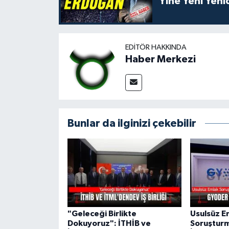
Yine Yeni Yen
EDITÖR HAKKINDA
Haber Merkezi
Bunlar da ilginizi çekebilir
"Geleceği Birlikte
Usulsüz E
Dokuyoruz": İTHİB ve
Soruştur