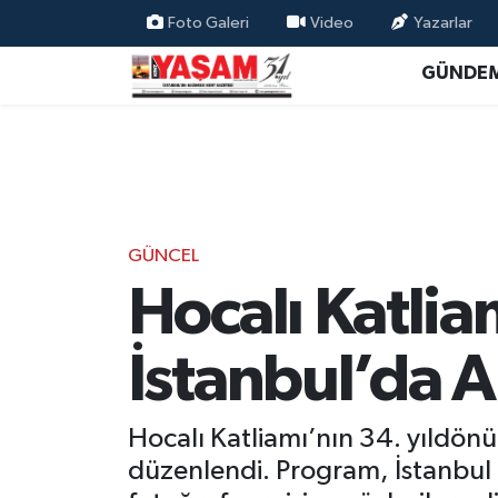
Foto Galeri
Video
Yazarlar
GÜNDE
GÜNCEL
Hocalı Katlia
İstanbul’da A
Hocalı Katliamı’nın 34. yıldön
düzenlendi. Program, İstanbul