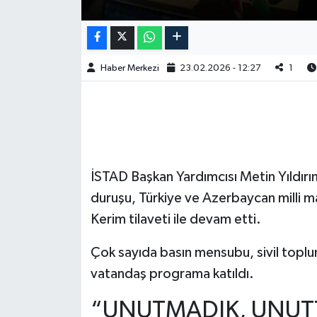
Haber Merkezi
23.02.2026 - 12:27
1
İSTAD Başkan Yardımcısı Metin Yıldır
duruşu, Türkiye ve Azerbaycan milli mar
Kerim tilaveti ile devam etti.
Çok sayıda basın mensubu, sivil toplum 
vatandaş programa katıldı.
“UNUTMADIK, UNUT