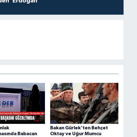
iden ‘Erdoğan'
mlak
Bakan Gürlek'ten Behçet
masında Babacan
Oktay ve Uğur Mumcu