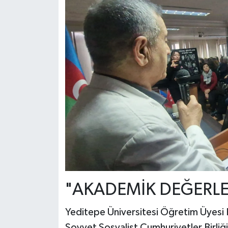
"AKADEMİK DEĞERL
Yeditepe Üniversitesi Öğretim Üyesi
Sovyet Sosyalist Cumhuriyetler Birli