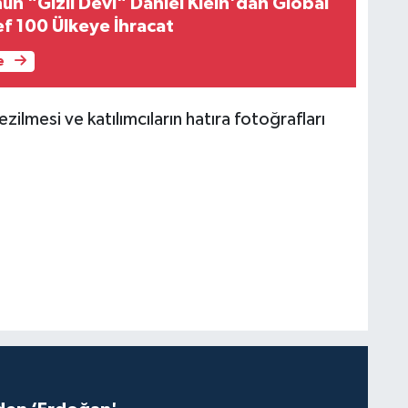
ün "Gizli Devi" Daniel Klein'dan Global
f 100 Ülkeye İhracat
e
ilmesi ve katılımcıların hatıra fotoğrafları