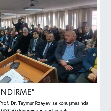
ENDİRME"
 Prof. Dr. Teymur Rzayev ise konuşmasında
ği (SSCB) döneminden başlayarak