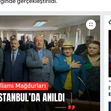
iğinde gerçekleştirildi.
"
İ
E