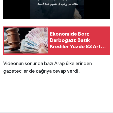
Ekonomide Borç
Darboğazı: Batık
Krediler Yüzde 83 Arttı,
Bankalar İpoteklere El
Koyuyor
Videonun sonunda bazı Arap ülkelerinden
gazeteciler de çağrıya cevap verdi.