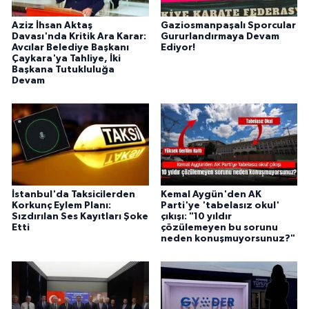
Aziz İhsan Aktaş
Gaziosmanpaşalı Sporcular
Davası'nda Kritik Ara Karar:
Gururlandırmaya Devam
Avcılar Belediye Başkanı
Ediyor!
Çaykara'ya Tahliye, İki
Başkana Tutukluluğa
Devam
İstanbul'da Taksicilerden
Kemal Aygün'den AK
Korkunç Eylem Planı:
Parti'ye 'tabelasız okul'
Sızdırılan Ses Kayıtları Şoke
çıkışı: "10 yıldır
Etti
çözülemeyen bu sorunu
neden konuşmuyorsunuz?"