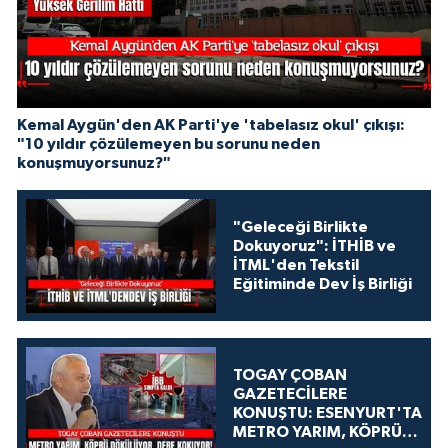
Kemal Aygün'den AK Parti'ye 'tabelasız okul' çıkışı:
"10 yıldır çözülemeyen bu sorunu neden
konuşmuyorsunuz?"
"Geleceği Birlikte
Dokuyoruz": İTHİB ve
İTML'den Tekstil
Eğitiminde Dev İş Birliği
TOGAY ÇOBAN
GAZETECİLERE
KONUŞTU: ESENYURT'TA
METRO YARIM, KÖPRÜ