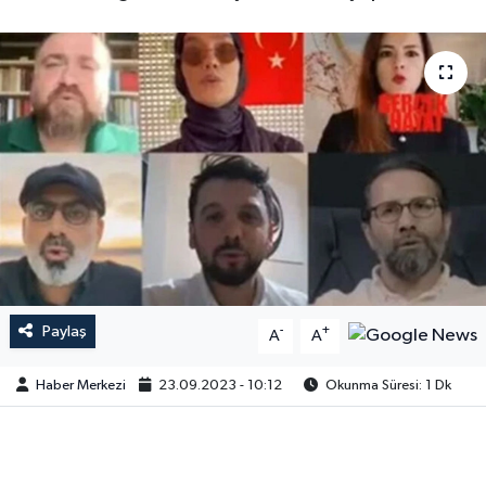
Paylaş
-
+
A
A
Haber Merkezi
23.09.2023 - 10:12
Okunma Süresi: 1 Dk