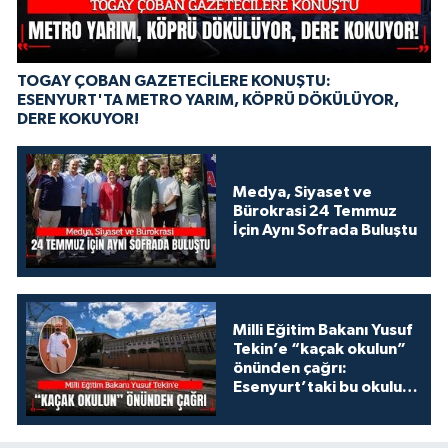
TOGAY ÇOBAN GAZETECİLERE KONUŞTU:
ESENYURT'TA METRO YARIM, KÖPRÜ DÖKÜLÜYOR,
DERE KOKUYOR!
Medya, Siyaset ve
Bürokrasi 24 Temmuz
İçin Aynı Sofrada Buluştu
Milli Eğitim Bakanı Yusuf
Tekin’e “kaçak okulun”
önünden çağrı:
Esenyurt’taki bu okulu
konuşalım!