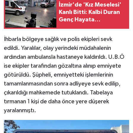
İzmir'de 'Kız Meselesi'
Kanlı Bitti: Kalbi Duran
Genç Hayata
Döndürüldü, 4 Gözaltı
İhbarla bölgeye sağlık ve polis ekipleri sevk
edildi. Yaralılar, olay yerindeki müdahalenin
ardından ambulansla hastaneye kaldırıldı. U.B.Ö
ise ekipler tarafından gözaltına alınıp emniyete
götürüldü. Şüpheli, emniyetteki işlemlerinin
tamamlanmasından sonra adliyeye sevk edilip,
çıkarıldığı mahkemede tutuklandı. Tabelaya
tırmanan 1 kişi de daha önce yere düşerek
yaralanmıştı.