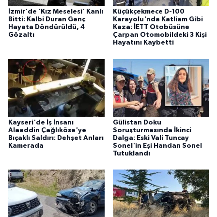
İzmir'de 'Kız Meselesi' Kanlı
Küçükçekmece D-100
Bitti: Kalbi Duran Genç
Karayolu'nda Katliam Gibi
Hayata Döndürüldü, 4
Kaza: İETT Otobüsüne
Gözaltı
Çarpan Otomobildeki 3 Kişi
Hayatını Kaybetti
Kayseri'de İş İnsanı
Gülistan Doku
Alaaddin Çağlıköse'ye
Soruşturmasında İkinci
Bıçaklı Saldırı: Dehşet Anları
Dalga: Eski Vali Tuncay
Kamerada
Sonel'in Eşi Handan Sonel
Tutuklandı