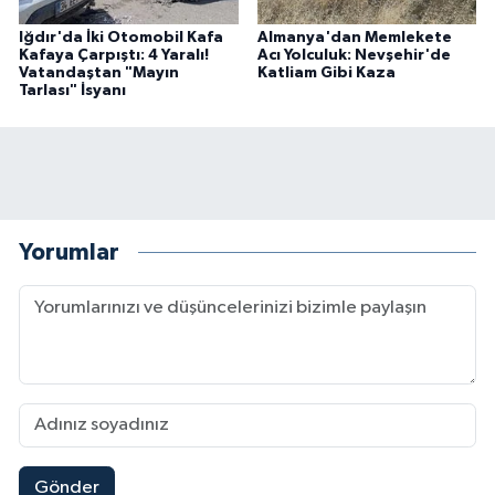
Iğdır'da İki Otomobil Kafa
Almanya'dan Memlekete
Kafaya Çarpıştı: 4 Yaralı!
Acı Yolculuk: Nevşehir'de
Vatandaştan "Mayın
Katliam Gibi Kaza
Tarlası" İsyanı
Yorumlar
Gönder