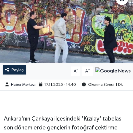
Paylaş
-
+
A
A
Haber Merkezi
17.11.2025 - 14:40
Okunma Süresi: 1 Dk
Ankara'nın Çankaya ilçesindeki 'Kızılay' tabelası
son dönemlerde gençlerin fotoğraf çektirme