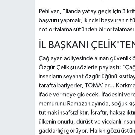
Pehlivan, "İlanda yatay geçiş için 3 krit
başvuru yapmak, ikincisi başvuranın 
not ortalama sütünden bir ortalaması 
İL BAŞKANI ÇELİK'T
Çağlayan adliyesinde alınan güvenlik ö
Özgür Çelik şu sözlerle paylaştı: "Çağ
insanların seyahat özgürlüğünü kısıtlay
tarafta bariyerler, TOMA’lar… Korkma
ifade vermeye gidecek. İfadesini ver
memurunu Ramazan ayında, soğuk kış
tutmak insafsızlıktır. İsraftır, haksızlı
ülkenin onurlu, dürüst ve vicdanlı insa
gaddarlığı görüyor. Halkın gözü üstü