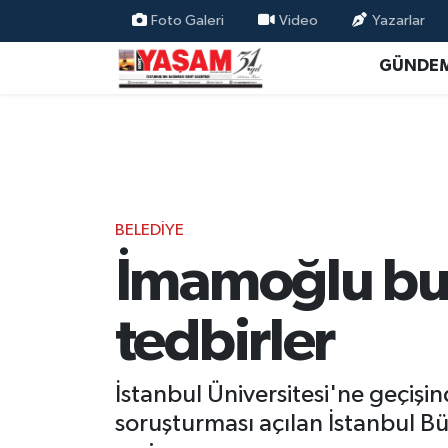
Foto Galeri
Video
Yazarlar
GÜNDE
BELEDİYE
İmamoğlu bug
tedbirler
İstanbul Üniversitesi'ne geçişin
soruşturması açılan İstanbul 