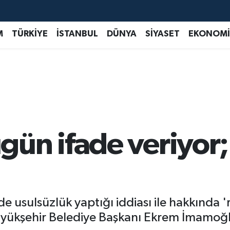
M
TÜRKİYE
İSTANBUL
DÜNYA
SİYASET
EKONOMİ
ün ifade veriyor; 
de usulsüzlük yaptığı iddiası ile hakkında 
Büyükşehir Belediye Başkanı Ekrem İmamoğ