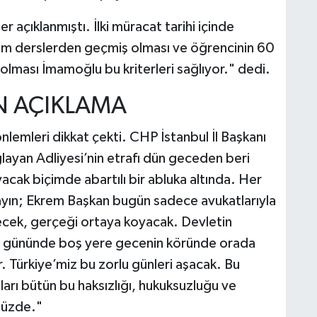
er açıklanmıştı. İlki müracat tarihi içinde
tüm derslerden geçmiş olması ve öğrencinin 60
olması İmamoğlu bu kriterleri sağlıyor." dedi.
EN AÇIKLAMA
nlemleri dikkat çekti. CHP İstanbul İl Başkanı
layan Adliyesi’nin etrafı dün geceden beri
acak biçimde abartılı bir abluka altında. Her
yın; Ekrem Başkan bugün sadece avukatlarıyla
ecek, gerçeği ortaya koyacak. Devletin
 gününde boş yere gecenin köründe orada
ktır. Türkiye’miz bu zorlu günleri aşacak. Bu
nları bütün bu haksızlığı, hukuksuzluğu ve
nüzde."