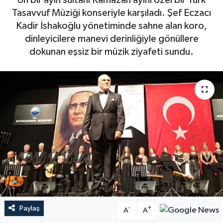
on bir ayın sultanı Ramazan ayını özel bir Türk
Tasavvuf Müziği konseriyle karşıladı. Şef Eczacı
Kadir İshakoğlu yönetiminde sahne alan koro,
dinleyicilere manevi derinliğiyle gönüllere
dokunan eşsiz bir müzik ziyafeti sundu.
Paylaş
-
+
A
A