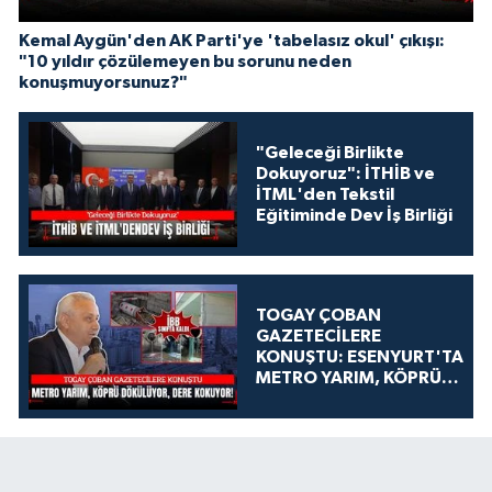
Kemal Aygün'den AK Parti'ye 'tabelasız okul' çıkışı:
"10 yıldır çözülemeyen bu sorunu neden
konuşmuyorsunuz?"
"Geleceği Birlikte
Dokuyoruz": İTHİB ve
İTML'den Tekstil
Eğitiminde Dev İş Birliği
TOGAY ÇOBAN
GAZETECİLERE
KONUŞTU: ESENYURT'TA
METRO YARIM, KÖPRÜ
DÖKÜLÜYOR, DERE
KOKUYOR!