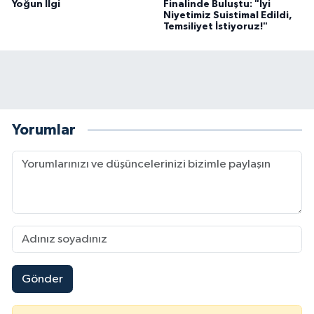
Yoğun İlgi
Finalinde Buluştu: "İyi
Niyetimiz Suistimal Edildi,
Temsiliyet İstiyoruz!"
Yorumlar
Gönder