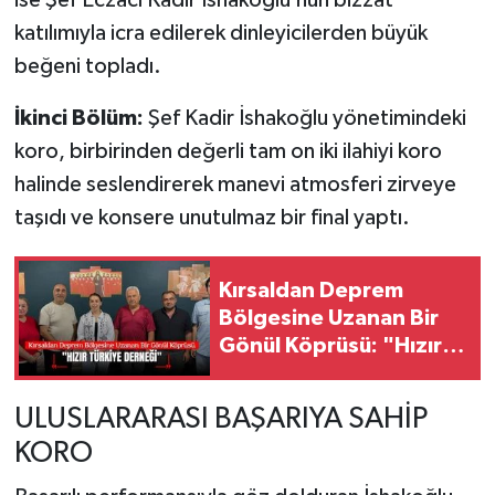
ise Şef Eczacı Kadir İshakoğlu’nun bizzat
katılımıyla icra edilerek dinleyicilerden büyük
beğeni topladı.
İkinci Bölüm:
Şef Kadir İshakoğlu yönetimindeki
koro, birbirinden değerli tam on iki ilahiyi koro
halinde seslendirerek manevi atmosferi zirveye
taşıdı ve konsere unutulmaz bir final yaptı.
Kırsaldan Deprem
Bölgesine Uzanan Bir
Gönül Köprüsü: "Hızır
Türkiye Derneği"
ULUSLARARASI BAŞARIYA SAHİP
KORO