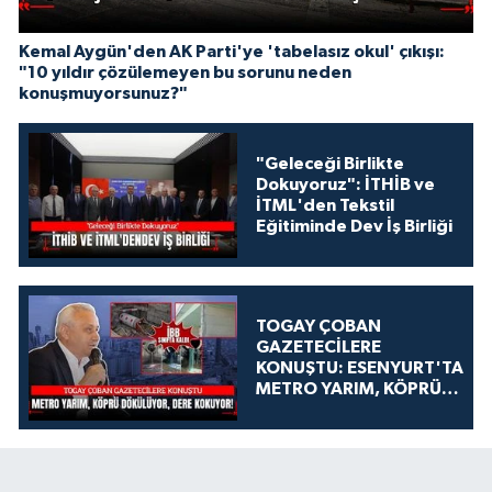
Kemal Aygün'den AK Parti'ye 'tabelasız okul' çıkışı:
"10 yıldır çözülemeyen bu sorunu neden
konuşmuyorsunuz?"
"Geleceği Birlikte
Dokuyoruz": İTHİB ve
İTML'den Tekstil
Eğitiminde Dev İş Birliği
TOGAY ÇOBAN
GAZETECİLERE
KONUŞTU: ESENYURT'TA
METRO YARIM, KÖPRÜ
DÖKÜLÜYOR, DERE
KOKUYOR!