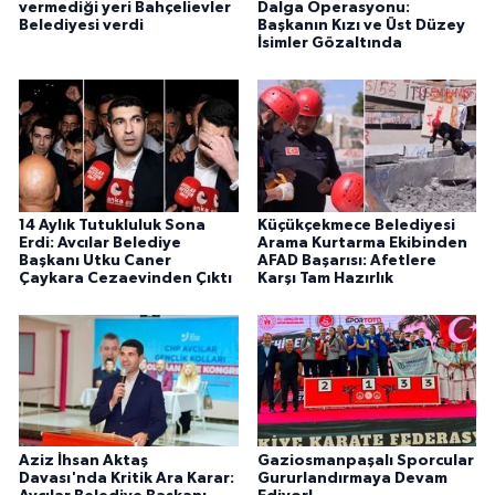
vermediği yeri Bahçelievler
Dalga Operasyonu:
Belediyesi verdi
Başkanın Kızı ve Üst Düzey
İsimler Gözaltında
14 Aylık Tutukluluk Sona
Küçükçekmece Belediyesi
Erdi: Avcılar Belediye
Arama Kurtarma Ekibinden
Başkanı Utku Caner
AFAD Başarısı: Afetlere
Çaykara Cezaevinden Çıktı
Karşı Tam Hazırlık
Aziz İhsan Aktaş
Gaziosmanpaşalı Sporcular
Davası'nda Kritik Ara Karar:
Gururlandırmaya Devam