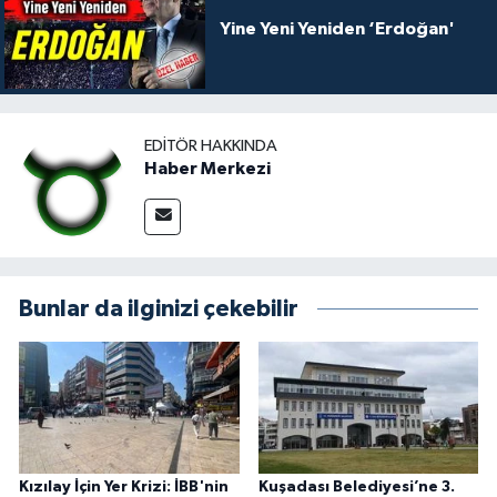
Yine Yeni Yeniden ‘Erdoğan'
EDITÖR HAKKINDA
Haber Merkezi
Bunlar da ilginizi çekebilir
Kızılay İçin Yer Krizi: İBB'nin
Kuşadası Belediyesi’ne 3.