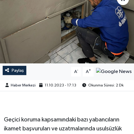
Paylaş
-
+
A
A
Haber Merkezi
11.10.2023 - 17:13
Okunma Süresi: 2 Dk
Geçici koruma kapsamındaki bazı yabancıların
ikamet başvuruları ve uzatmalarında usulsüzlük