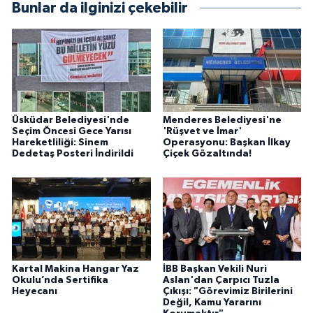
Bunlar da ilginizi çekebilir
Üsküdar Belediyesi'nde
Menderes Belediyesi'ne
Seçim Öncesi Gece Yarısı
'Rüşvet ve İmar'
Hareketliliği: Sinem
Operasyonu: Başkan İlkay
Dedetaş Posteri İndirildi
Çiçek Gözaltında!
Kartal Makina Hangar Yaz
İBB Başkan Vekili Nuri
Okulu’nda Sertifika
Aslan'dan Çarpıcı Tuzla
Heyecanı
Çıkışı: "Görevimiz Birilerini
Değil, Kamu Yararını