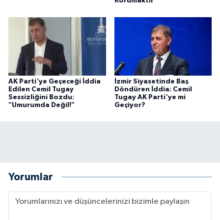
Korumaktır"
AK Parti'ye Geçeceği İddia
İzmir Siyasetinde Baş
Edilen Cemil Tugay
Döndüren İddia: Cemil
Sessizliğini Bozdu:
Tugay AK Parti'ye mi
"Umurumda Değil!"
Geçiyor?
Yorumlar