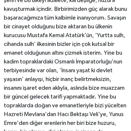
şehri ve bu ülkeyi adalete, kardeşliğe, huzura
kavuşturmak içindir. Birbirimizden güç alarak bunu
başaracağımıza tüm kalbimle inanıyorum. Savaşın
bir cinayet olduğunu bize aktaran bu ülkenin
kurucusu Mustafa Kemal Atatürk'ün, ‘Yurtta sulh,
cihanda sulh’ ilkesinin bizler için çok kutsal bir
emanet olduğunun altını çizmek isterim. Yine bu
kadim topraklardaki Osmanlı İmparatorluğu'nun
terbiyesinde var olan, ‘İnsanı yaşat ki devlet
yaşasın’ anlayışı, hiçbir inanç belirtmeksizin,
insanını işaret eden aklıyla, aslında bize muazzam
bir güncel gelecek tarifi yapmaktadır. Yine bu
topraklarda doğan ve emanetleriyle bizi yücelten
Hazreti Mevlana'dan Hacı Bektaşı Veli'ye, Yunus
Emre'den diğer erenlerin her biri bize huzuru,