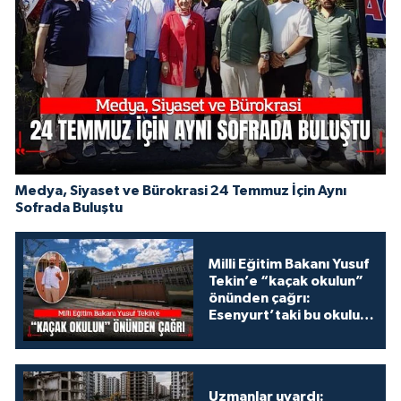
Medya, Siyaset ve Bürokrasi 24 Temmuz İçin Aynı
Sofrada Buluştu
Milli Eğitim Bakanı Yusuf
Tekin’e “kaçak okulun”
önünden çağrı:
Esenyurt’taki bu okulu
konuşalım!
Uzmanlar uyardı: