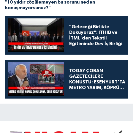
"10 yıldır çözülemeyen bu sorunu neden
konuşmuyorsunuz?"
"Geleceği Birlikte
Dokuyoruz": İTHİB ve
İTML'den Tekstil
Eğitiminde Dev İş Birliği
TOGAY ÇOBAN
GAZETECİLERE
KONUŞTU: ESENYURT'TA
METRO YARIM, KÖPRÜ
DÖKÜLÜYOR, DERE
KOKUYOR!