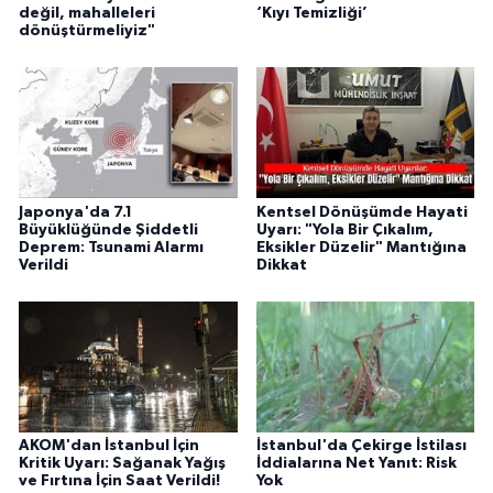
değil, mahalleleri
‘Kıyı Temizliği’
dönüştürmeliyiz"
Japonya'da 7.1
Kentsel Dönüşümde Hayati
Büyüklüğünde Şiddetli
Uyarı: "Yola Bir Çıkalım,
Deprem: Tsunami Alarmı
Eksikler Düzelir" Mantığına
Verildi
Dikkat
AKOM'dan İstanbul İçin
İstanbul'da Çekirge İstilası
Kritik Uyarı: Sağanak Yağış
İddialarına Net Yanıt: Risk
ve Fırtına İçin Saat Verildi!
Yok