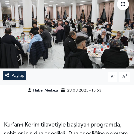
Paylaş
-
+
A
A
Haber Merkezi
28.03.2025 - 15:53
Kur’an-ı Kerim tilavetiyle başlayan programda,
şehitler için dualar edildi. Dualar eşliğinde devam