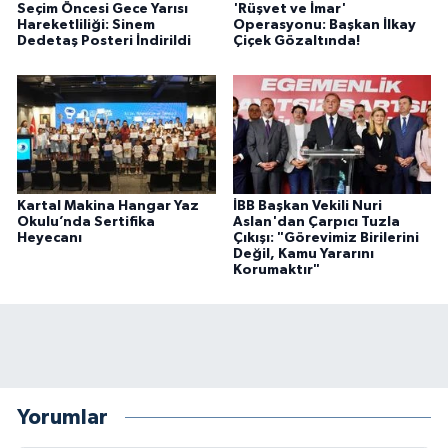
Seçim Öncesi Gece Yarısı
'Rüşvet ve İmar'
Hareketliliği: Sinem
Operasyonu: Başkan İlkay
Dedetaş Posteri İndirildi
Çiçek Gözaltında!
Kartal Makina Hangar Yaz
İBB Başkan Vekili Nuri
Okulu’nda Sertifika
Aslan'dan Çarpıcı Tuzla
Heyecanı
Çıkışı: "Görevimiz Birilerini
Değil, Kamu Yararını
Korumaktır"
Yorumlar