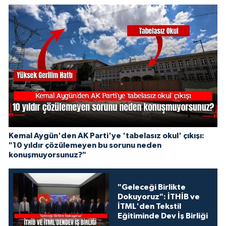
Kemal Aygün'den AK Parti'ye 'tabelasız okul' çıkışı:
"10 yıldır çözülemeyen bu sorunu neden
konuşmuyorsunuz?"
"Geleceği Birlikte
Dokuyoruz": İTHİB ve
İTML'den Tekstil
Eğitiminde Dev İş Birliği