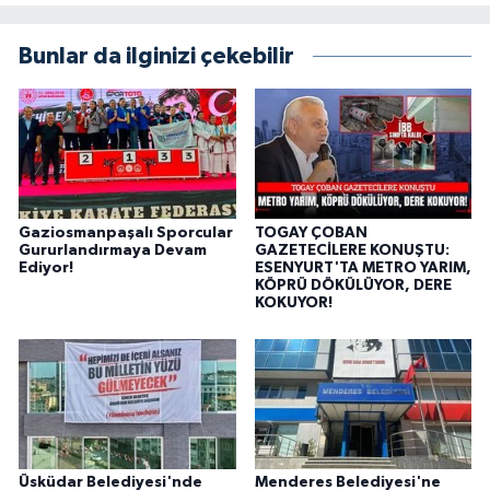
Bunlar da ilginizi çekebilir
Gaziosmanpaşalı Sporcular
TOGAY ÇOBAN
Gururlandırmaya Devam
GAZETECİLERE KONUŞTU:
Ediyor!
ESENYURT'TA METRO YARIM,
KÖPRÜ DÖKÜLÜYOR, DERE
KOKUYOR!
Üsküdar Belediyesi'nde
Menderes Belediyesi'ne