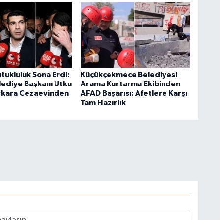
utukluluk Sona Erdi:
Küçükçekmece Belediyesi
elediye Başkanı Utku
Arama Kurtarma Ekibinden
ykara Cezaevinden
AFAD Başarısı: Afetlere Karşı
Tam Hazırlık