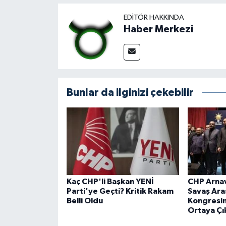
EDITÖR HAKKINDA
Haber Merkezi
Bunlar da ilginizi çekebilir
Kaç CHP'li Başkan YENİ
CHP Arnav
Parti'ye Geçti? Kritik Rakam
Savaş Aras
Belli Oldu
Kongresin
Ortaya Çı