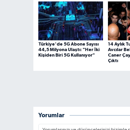
Türkiye'de 5G Abone Sayısı
14 Aylık T
44,5 Milyona Ulaştı: "Her İki
Avcılar B
Kişiden Biri 5G Kullanıyor"
Caner Ça
Çıktı
Yorumlar