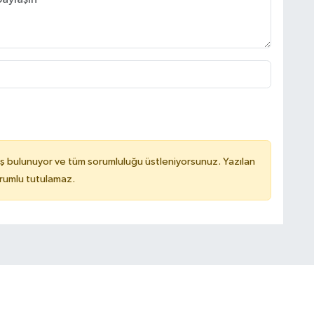
ş bulunuyor ve tüm sorumluluğu üstleniyorsunuz. Yazılan
rumlu tutulamaz.