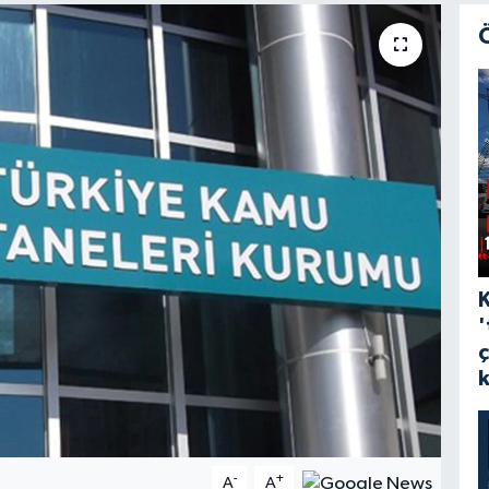
'
-
+
A
A