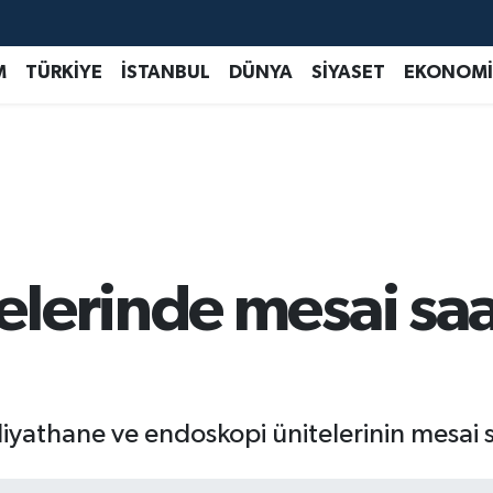
M
TÜRKİYE
İSTANBUL
DÜNYA
SİYASET
EKONOMİ
lerinde mesai saa
athane ve endoskopi ünitelerinin mesai saa