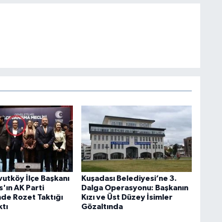
utköy İlçe Başkanı
Kuşadası Belediyesi’ne 3.
'ın AK Parti
Dalga Operasyonu: Başkanın
de Rozet Taktığı
Kızı ve Üst Düzey İsimler
ktı
Gözaltında