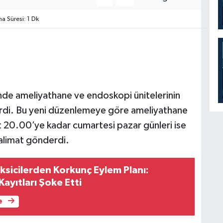
 Süresi: 1 Dk
nde ameliyathane ve endoskopi ünitelerinin
verdi. Bu yeni düzenlemeye göre ameliyathane
at 20.00’ye kadar cumartesi pazar günleri ise
talimat gönderdi.
ksicilerden Korkunç Eylem Planı:
Kayıtları Şoke Etti
e