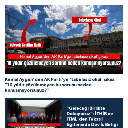
Kemal Aygün'den AK Parti'ye 'tabelasız okul' çıkışı:
"10 yıldır çözülemeyen bu sorunu neden
konuşmuyorsunuz?"
"Geleceği Birlikte
Dokuyoruz": İTHİB ve
İTML'den Tekstil
Eğitiminde Dev İş Birliği