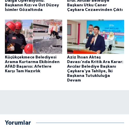
Dalga Operasyonu:
Erdi: Avcılar Belediye
Başkanın Kızı ve Üst Düzey
Başkanı Utku Caner
İsimler Gözaltında
Çaykara Cezaevinden Çıktı
Küçükçekmece Belediyesi
Aziz İhsan Aktaş
Arama Kurtarma Ekibinden
Davası'nda Kritik Ara Karar:
AFAD Başarısı: Afetlere
Avcılar Belediye Başkanı
Karşı Tam Hazırlık
Çaykara'ya Tahliye, İki
Başkana Tutukluluğa
Devam
Yorumlar