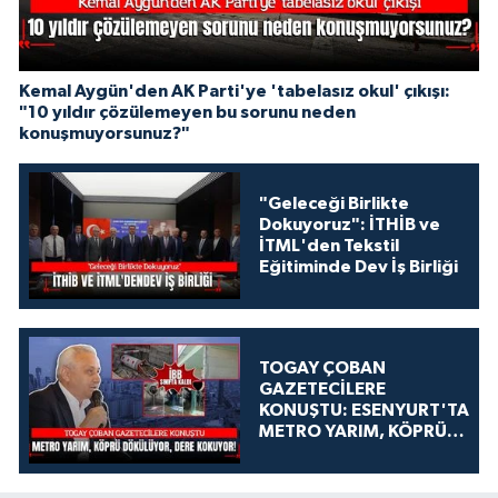
Kemal Aygün'den AK Parti'ye 'tabelasız okul' çıkışı:
"10 yıldır çözülemeyen bu sorunu neden
konuşmuyorsunuz?"
"Geleceği Birlikte
Dokuyoruz": İTHİB ve
İTML'den Tekstil
Eğitiminde Dev İş Birliği
TOGAY ÇOBAN
GAZETECİLERE
KONUŞTU: ESENYURT'TA
METRO YARIM, KÖPRÜ
DÖKÜLÜYOR, DERE
KOKUYOR!