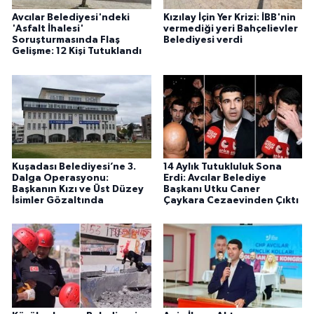
Avcılar Belediyesi'ndeki
Kızılay İçin Yer Krizi: İBB'nin
'Asfalt İhalesi'
vermediği yeri Bahçelievler
Soruşturmasında Flaş
Belediyesi verdi
Gelişme: 12 Kişi Tutuklandı
Kuşadası Belediyesi’ne 3.
14 Aylık Tutukluluk Sona
Dalga Operasyonu:
Erdi: Avcılar Belediye
Başkanın Kızı ve Üst Düzey
Başkanı Utku Caner
İsimler Gözaltında
Çaykara Cezaevinden Çıktı