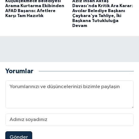
Küçükçekmece Belediyesi
Aziz İhsan Aktaş
Arama Kurtarma Ekibinden
Davası'nda Kritik Ara Karar:
AFAD Başarısı: Afetlere
Avcılar Belediye Başkanı
Karşı Tam Hazırlık
Çaykara'ya Tahliye, İki
Başkana Tutukluluğa
Devam
Yorumlar
Gönder