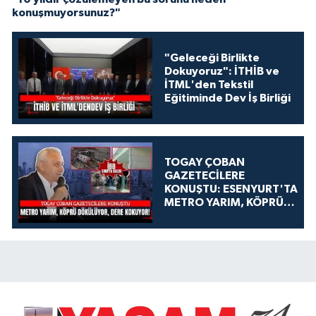
konuşmuyorsunuz?"
"Geleceği Birlikte
Dokuyoruz": İTHİB ve
İTML'den Tekstil
Eğitiminde Dev İş Birliği
TOGAY ÇOBAN
GAZETECİLERE
KONUŞTU: ESENYURT'TA
METRO YARIM, KÖPRÜ
DÖKÜLÜYOR, DERE
KOKUYOR!