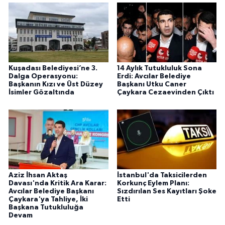
Kuşadası Belediyesi’ne 3.
14 Aylık Tutukluluk Sona
Dalga Operasyonu:
Erdi: Avcılar Belediye
Başkanın Kızı ve Üst Düzey
Başkanı Utku Caner
İsimler Gözaltında
Çaykara Cezaevinden Çıktı
Aziz İhsan Aktaş
İstanbul'da Taksicilerden
Davası'nda Kritik Ara Karar:
Korkunç Eylem Planı:
Avcılar Belediye Başkanı
Sızdırılan Ses Kayıtları Şoke
Çaykara'ya Tahliye, İki
Etti
Başkana Tutukluluğa
Devam