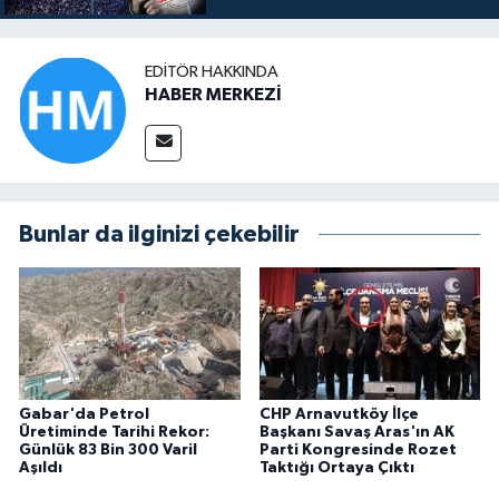
EDITÖR HAKKINDA
HABER MERKEZİ
Bunlar da ilginizi çekebilir
Gabar'da Petrol
CHP Arnavutköy İlçe
Üretiminde Tarihi Rekor:
Başkanı Savaş Aras'ın AK
Günlük 83 Bin 300 Varil
Parti Kongresinde Rozet
Aşıldı
Taktığı Ortaya Çıktı