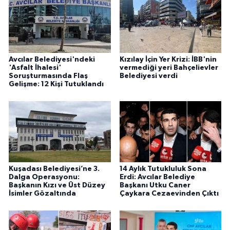
Avcılar Belediyesi'ndeki
Kızılay İçin Yer Krizi: İBB'nin
'Asfalt İhalesi'
vermediği yeri Bahçelievler
Soruşturmasında Flaş
Belediyesi verdi
Gelişme: 12 Kişi Tutuklandı
Kuşadası Belediyesi’ne 3.
14 Aylık Tutukluluk Sona
Dalga Operasyonu:
Erdi: Avcılar Belediye
Başkanın Kızı ve Üst Düzey
Başkanı Utku Caner
İsimler Gözaltında
Çaykara Cezaevinden Çıktı