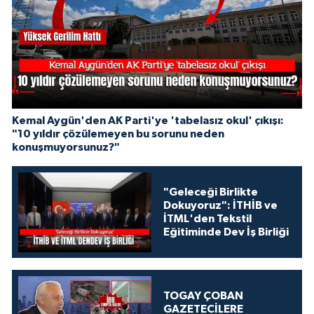
Kemal Aygün'den AK Parti'ye 'tabelasız okul' çıkışı:
"10 yıldır çözülemeyen bu sorunu neden
konuşmuyorsunuz?"
"Geleceği Birlikte
Dokuyoruz": İTHİB ve
İTML'den Tekstil
Eğitiminde Dev İş Birliği
TOGAY ÇOBAN
GAZETECİLERE