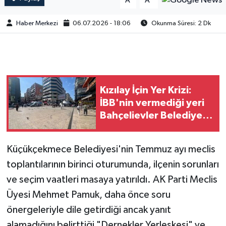
A
A
Haber Merkezi
06.07.2026 - 18:06
Okunma Süresi: 2 Dk
Kızılay İçin Yer Krizi:
İBB'nin vermediği yeri
Bahçelievler Belediyesi
verdi
Küçükçekmece Belediyesi'nin Temmuz ayı meclis
toplantılarının birinci oturumunda, ilçenin sorunları
ve seçim vaatleri masaya yatırıldı. AK Parti Meclis
Üyesi Mehmet Pamuk, daha önce soru
önergeleriyle dile getirdiği ancak yanıt
alamadığını belirttiği "Dernekler Yerleşkesi" ve