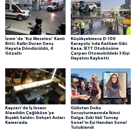
İzmir'de 'Kız Meselesi' Kanlı
Küçükçekmece D-100
Bitti: Kalbi Duran Genç
Karayolu'nda Katliam Gibi
Hayata Döndürüldü, 4
Kaza: İETT Otobüsüne
Gözaltı
Çarpan Otomobildeki 3 Kişi
Hayatını Kaybetti
Kayseri'de İş İnsanı
Gülistan Doku
Alaaddin Çağlıköse'ye
Soruşturmasında İkinci
Bıçaklı Saldırı: Dehşet Anları
Dalga: Eski Vali Tuncay
Kamerada
Sonel'in Eşi Handan Sonel
Tutuklandı