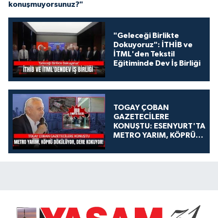
konuşmuyorsunuz?"
"Geleceği Birlikte
Dokuyoruz": İTHİB ve
İTML'den Tekstil
Eğitiminde Dev İş Birliği
TOGAY ÇOBAN
GAZETECİLERE
KONUŞTU: ESENYURT'TA
METRO YARIM, KÖPRÜ
DÖKÜLÜYOR, DERE
KOKUYOR!