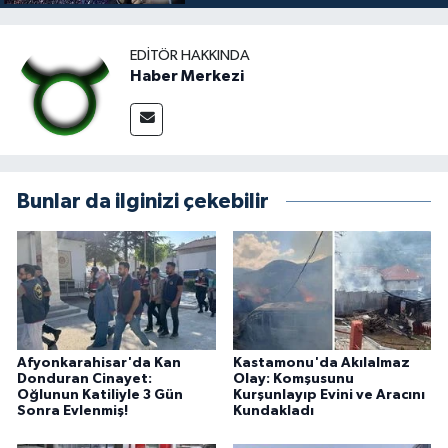
EDITÖR HAKKINDA
Haber Merkezi
Bunlar da ilginizi çekebilir
Afyonkarahisar'da Kan
Kastamonu'da Akılalmaz
Donduran Cinayet:
Olay: Komşusunu
Oğlunun Katiliyle 3 Gün
Kurşunlayıp Evini ve Aracını
Sonra Evlenmiş!
Kundakladı