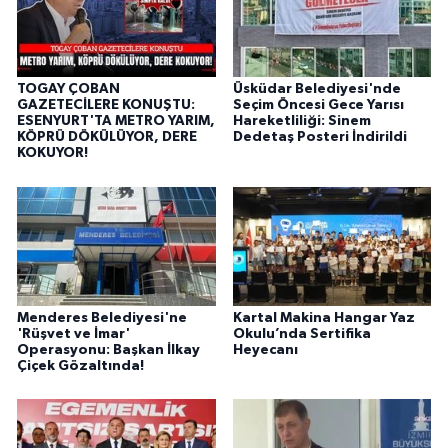
TOGAY ÇOBAN
Üsküdar Belediyesi'nde
GAZETECİLERE KONUŞTU:
Seçim Öncesi Gece Yarısı
ESENYURT'TA METRO YARIM,
Hareketliliği: Sinem
KÖPRÜ DÖKÜLÜYOR, DERE
Dedetaş Posteri İndirildi
KOKUYOR!
Menderes Belediyesi'ne
Kartal Makina Hangar Yaz
'Rüşvet ve İmar'
Okulu’nda Sertifika
Operasyonu: Başkan İlkay
Heyecanı
Çiçek Gözaltında!