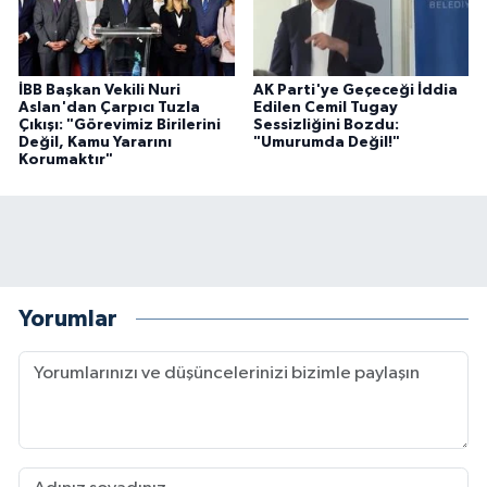
İBB Başkan Vekili Nuri
AK Parti'ye Geçeceği İddia
Aslan'dan Çarpıcı Tuzla
Edilen Cemil Tugay
Çıkışı: "Görevimiz Birilerini
Sessizliğini Bozdu:
Değil, Kamu Yararını
"Umurumda Değil!"
Korumaktır"
Yorumlar