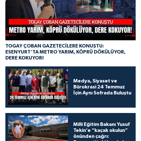
TOGAY ÇOBAN GAZETECİLERE KONUŞTU:
ESENYURT'TA METRO YARIM, KÖPRÜ DÖKÜLÜYOR,
DERE KOKUYOR!
Medya, Siyaset ve
Bürokrasi 24 Temmuz
İçin Aynı Sofrada Buluştu
Milli Eğitim Bakanı Yusuf
Tekin’e “kaçak okulun”
önünden çağrı: