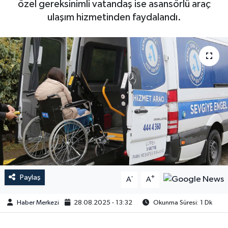
özel gereksinimli vatandaş ise asansörlü araç
ulaşım hizmetinden faydalandı.
Paylaş
-
+
A
A
Haber Merkezi
28.08.2025 - 13:32
Okunma Süresi: 1 Dk