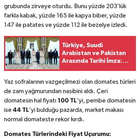
grubunda zirveye oturdu. Bunu yüzde 203'lük
farkla kabak, yüzde 165 ile kapya biber, yüzde
147 ile patates ve yüzde 112 ile bezelye izledi.
Türkiye, Suudi
Arabistan ve Pakistan
Arasında Tarihi İmza:
Mekke Ortak Savunma
Anlaşması
Yaz sofralarının vazgeçilmezi olan domates türleri
de zam yağmurundan nasibini aldı. Çeri
domatesin hal fiyatı
100 TL
'yi, pembe domatesin
ise
44 TL
'yi bulduğu pazarda, market makası
normal domateste rekor kırdı.
Domates Türlerindeki Fiyat Uçurumu: