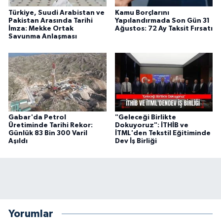
Türkiye, Suudi Arabistan ve
Kamu Borçlarını
Pakistan Arasında Tarihi
Yapılandırmada Son Gün 31
İmza: Mekke Ortak
Ağustos: 72 Ay Taksit Fırsatı
Savunma Anlaşması
Gabar'da Petrol
"Geleceği Birlikte
Üretiminde Tarihi Rekor:
Dokuyoruz": İTHİB ve
Günlük 83 Bin 300 Varil
İTML'den Tekstil Eğitiminde
Aşıldı
Dev İş Birliği
Yorumlar