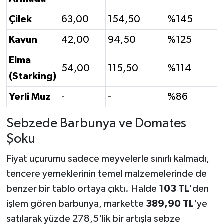
Çilek
63,00
154,50
%145
Kavun
42,00
94,50
%125
Elma
54,00
115,50
%114
(Starking)
Yerli Muz
-
-
%86
Sebzede Barbunya ve Domates
Şoku
Fiyat uçurumu sadece meyvelerle sınırlı kalmadı,
tencere yemeklerinin temel malzemelerinde de
benzer bir tablo ortaya çıktı. Halde
103 TL
'den
işlem gören barbunya, markette
389,90 TL
'ye
satılarak yüzde 278,5'lik bir artışla sebze