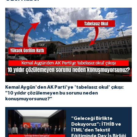
Kemal Aygün'den AK Parti'ye 'tabelasız okul' çıkışı:
"10 yıldır çözülemeyen bu sorunu neden
konuşmuyorsunuz?"
"Geleceği Birlikte
Dokuyoruz": İTHİB ve
İTML'den Tekstil
Eğitiminde Dev İş Birliği