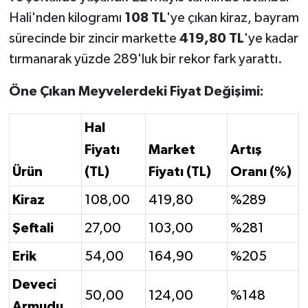
Hali'nden kilogramı
108 TL
'ye çıkan kiraz, bayram
sürecinde bir zincir markette
419,80 TL
'ye kadar
tırmanarak yüzde 289'luk bir rekor fark yarattı.
Öne Çıkan Meyvelerdeki Fiyat Değişimi:
Hal
Fiyatı
Market
Artış
Ürün
(TL)
Fiyatı (TL)
Oranı (%)
Kiraz
108,00
419,80
%289
Şeftali
27,00
103,00
%281
Erik
54,00
164,90
%205
Deveci
50,00
124,00
%148
Armudu