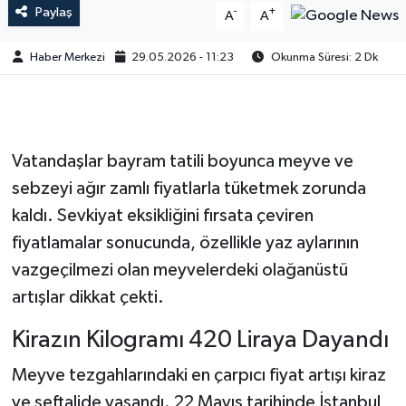
Paylaş
-
+
A
A
Haber Merkezi
29.05.2026 - 11:23
Okunma Süresi: 2 Dk
Vatandaşlar bayram tatili boyunca meyve ve
sebzeyi ağır zamlı fiyatlarla tüketmek zorunda
kaldı. Sevkiyat eksikliğini fırsata çeviren
fiyatlamalar sonucunda, özellikle yaz aylarının
vazgeçilmezi olan meyvelerdeki olağanüstü
artışlar dikkat çekti.
Kirazın Kilogramı 420 Liraya Dayandı
Meyve tezgahlarındaki en çarpıcı fiyat artışı kiraz
ve şeftalide yaşandı. 22 Mayıs tarihinde İstanbul