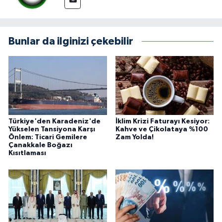
Bunlar da ilginizi çekebilir
Türkiye'den Karadeniz'de
İklim Krizi Faturayı Kesiyor:
Yükselen Tansiyona Karşı
Kahve ve Çikolataya %100
Önlem: Ticari Gemilere
Zam Yolda!
Çanakkale Boğazı
Kısıtlaması