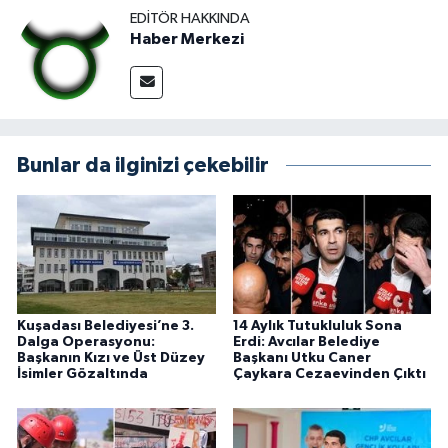
EDITÖR HAKKINDA
Haber Merkezi
Bunlar da ilginizi çekebilir
Kuşadası Belediyesi’ne 3.
14 Aylık Tutukluluk Sona
Dalga Operasyonu:
Erdi: Avcılar Belediye
Başkanın Kızı ve Üst Düzey
Başkanı Utku Caner
İsimler Gözaltında
Çaykara Cezaevinden Çıktı