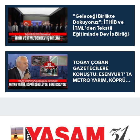
"Geleceği Birlikte
Dokuyoruz": İTHİB ve
İTML'den Tekstil
Eğitiminde Dev İş Birliği
TOGAY ÇOBAN
GAZETECİLERE
KONUŞTU: ESENYURT'TA
METRO YARIM, KÖPRÜ
DÖKÜLÜYOR, DERE
KOKUYOR!