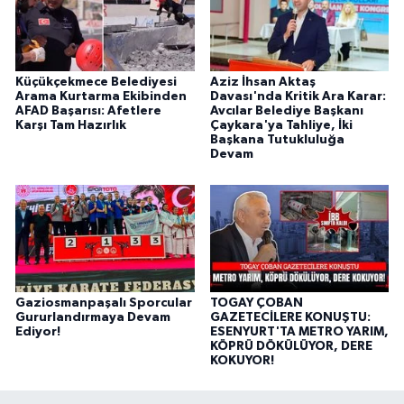
Küçükçekmece Belediyesi
Aziz İhsan Aktaş
Arama Kurtarma Ekibinden
Davası'nda Kritik Ara Karar:
AFAD Başarısı: Afetlere
Avcılar Belediye Başkanı
Karşı Tam Hazırlık
Çaykara'ya Tahliye, İki
Başkana Tutukluluğa
Devam
Gaziosmanpaşalı Sporcular
TOGAY ÇOBAN
Gururlandırmaya Devam
GAZETECİLERE KONUŞTU:
Ediyor!
ESENYURT'TA METRO YARIM,
KÖPRÜ DÖKÜLÜYOR, DERE
KOKUYOR!