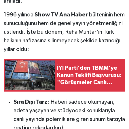
araladı.
1996 yılında
Show TV Ana Haber
bülteninin hem
sunuculuğunu hem de genel yayın yönetmenliğini
üstlendi. İşte bu dönem, Reha Muhtar'ın Türk
halkının hafızasına silinmeyecek şekilde kazındığı
yıllar oldu:
İYİ Parti'den TBMM'ye
Kanun Teklifi Başvurusu:
"Görüşmeler Canlı
Yayınlansın, Şehit
Aileleri Dinlensin"
Sıra Dışı Tarz:
Haberi sadece okumayan,
adeta yaşayan ve stüdyodaki konuklarıyla
canlı yayında polemiklere giren sunum tarzıyla
reyting rekorları kırdı.