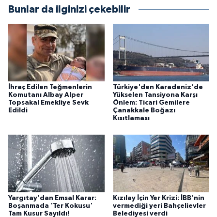
Bunlar da ilginizi çekebilir
İhraç Edilen Teğmenlerin
Türkiye'den Karadeniz'de
Komutanı Albay Alper
Yükselen Tansiyona Karşı
Topsakal Emekliye Sevk
Önlem: Ticari Gemilere
Edildi
Çanakkale Boğazı
Kısıtlaması
Yargıtay'dan Emsal Karar:
Kızılay İçin Yer Krizi: İBB'nin
Boşanmada 'Ter Kokusu'
vermediği yeri Bahçelievler
Tam Kusur Sayıldı!
Belediyesi verdi