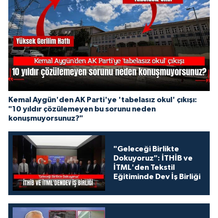
Kemal Aygün'den AK Parti'ye 'tabelasız okul' çıkışı:
"10 yıldır çözülemeyen bu sorunu neden
konuşmuyorsunuz?"
"Geleceği Birlikte
Dokuyoruz": İTHİB ve
İTML'den Tekstil
Eğitiminde Dev İş Birliği