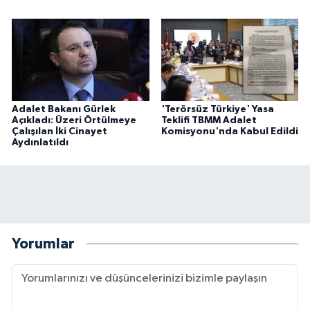
Adalet Bakanı Gürlek
'Terörsüz Türkiye' Yasa
Açıkladı: Üzeri Örtülmeye
Teklifi TBMM Adalet
Çalışılan İki Cinayet
Komisyonu'nda Kabul Edildi
Aydınlatıldı
Yorumlar